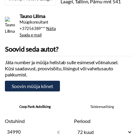
Laagri, Tallinn, Pärnu mnt 541
Kinnine eraldussein kabiini ja kaubaruumi vahel + kaassõitja iste
klappluugiga
Tauno Lillma
Aknata tagumine küljepaneel
Müügikonsultant
Koormakinnitusaasad kaubaruumi külgmistes seintes
+37256389***
Näita
Elektrilised, soojendusega, kokkuklapitavad küljepeeglid
Saada e-mail
Salongi leed-valgustus
Suletav laegas armatuuris, kroomitud disainielemendid
Soovid seda autot?
12V lisapistik kaubaruumis
Jäta number ja müüja helistab sulle esimesel võimalusel.
EASY LIFE liikuv kindalaegas
Küsi saadavust, proovisõitu, liisingut või vahetusauto
Mehaaniline kliimaseade salongi esiosas
pakkumist.
Must-hall kangas polster
Suletav panipaik armatuurlaual
Tehniline nõue
Musta kroomiga armatuurlaud
Coop Pank Autoliising
Täisteenusliising
VÄLIMUS & VELJED
DECO MEDIUM pakett: kroomitud esivõre, kere värvi taganurgad,
Ostuhind
Periood
kahevärviline põrkeraud
€
Aknata vasakpoolne kesmine küljepaneel