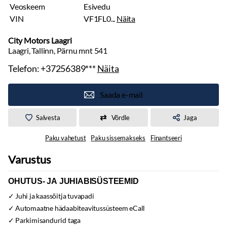
Veoskeem
Esivedu
VIN
VF1FL0...
Näita
City Motors Laagri
Laagri, Tallinn, Pärnu mnt 541
Telefon:
+37256389***
Näita
Saada e-mail
Salvesta
Võrdle
Jaga
Paku vahetust
Paku sissemakseks
Finantseeri
Varustus
OHUTUS- JA JUHIABISÜSTEEMID
Juhi ja kaassõitja tuvapadi
Automaatne hädaabiteavitussüsteem eCall
Parkimisandurid taga