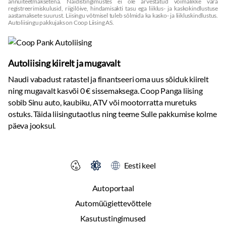
annuiteetmaksetena. Näidistingimustes ei ole arvestatud võimalikke vara
registreerimiskulusid, riigilõive, hindamisakti tasu ega liiklus- ja kaskokindlustuse
aastamaksete suurust. Liisingu võtmisel tuleb sõlmida ka kasko- ja liikluskindlustus.
Autoliisingu pakkujaks on Coop Liising AS.
Autoliising kiirelt ja mugavalt
Naudi vabadust ratastel ja finantseeri oma uus sõiduk kiirelt
ning mugavalt kasvõi 0 € sissemaksega. Coop Panga liising
sobib Sinu auto, kaubiku, ATV või mootorratta muretuks
ostuks. Täida liisingutaotlus ning teeme Sulle pakkumise kolme
päeva jooksul.
Eesti keel
Autoportaal
Automüügiettevõttele
Kasutustingimused