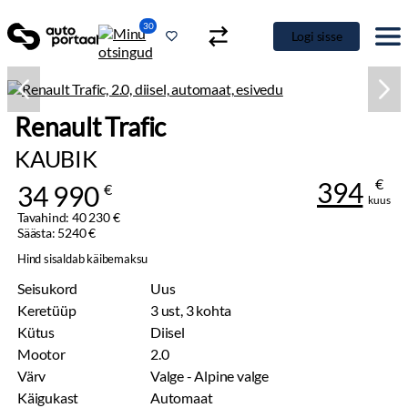
30
Logi sisse
Renault Trafic
KAUBIK
€
394
34 990
€
kuus
Tavahind: 40 230 €
Säästa: 5240 €
Hind sisaldab käibemaksu
Seisukord
Uus
Keretüüp
3 ust, 3 kohta
Kütus
Diisel
Mootor
2.0
Värv
Valge - Alpine valge
Käigukast
Automaat