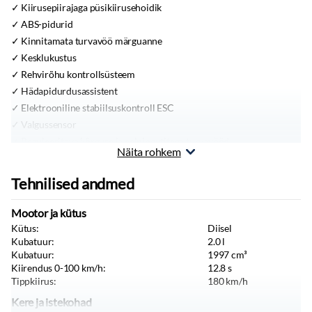
Kiirusepiirajaga püsikiirusehoidik
ABS-pidurid
Kinnitamata turvavöö märguanne
Kesklukustus
Rehvirõhu kontrollsüsteem
Hädapidurdusassistent
Elektrooniline stabiilsuskontroll ESC
Valgussensor
Reguleeritava kõrguse ja eelpingutitega turvavööd
Näita rohkem
Sõidukiiruse hoiatussüsteem koos liiklusmärkide
tuvastussüsteemiga, intelligentne kiiruse muutmise abisüsteem
Tehnilised andmed
(OSP/TSR/ISA)
Aktiivne hädapidurdussüsteem
Mootor ja kütus
Sõiduraja hoidmise abisüsteem
Kütus:
Diisel
Juhi väsimuse ja tähelepanu hoiatussüsteem
Kubatuur:
2.0
l
Kubatuur:
1997
cm³
MUU VARUSTUS
Kiirendus 0-100 km/h:
12.8
s
Varuratas
Tippkiirus:
180
km/h
Veefilter
Kere ja istekohad