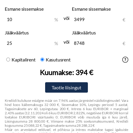
Soojenduseta tagaklaasid
Esmane sissemakse
Esmane sissemakse
Aknata parempoolne liuguks
180° avanevad akendeta tagauksed
või
%
€
17" terasveljed
Jääkväärtus
Jääkväärtus
või
%
€
Kapitalirent
Kasutusrent
Kuumakse:
394 €
Krediidi kulukuse esialgne määr on 7,96% aastas järgmistel näidistingimustel: Vara
hind koos käibemaksuga 32 000 €, Sissemakse 10%, Lepingu periood 5 aastat,
Tagasimaksete arv 60, Lepingutasu 200 €, Intress 6 kuu EURIBOR + marginaal
2,43% aastas (12.11.2024 oli 6 kuu EURIBOR 2,822%, negatiivse EURIBORI korral
loetakse EURIBORI väärtuseks 0; EURIBOR võib muutuda iga 6 kuu järel),
Liisingusumma 28 800,00 €, Viimane makse 25% soetusmaksumusest, Krediidi
kogusumma 25 088,22 €, Tagasimaksete summa 28 288,22 €
Määr on arvestatud eeldusel, et põhiosa ja intress makstakse tagasi igakuiste