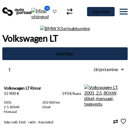
30
Logi sisse
Volkswagen LT
Ava filter
1
Volkswagen LT Rimor
15 900 €
193 €/kuus
2001
202 000 km
2.5, 80 kW
Diisel
Manuaal
Saku vald, Eesti
raido
Kasutatud