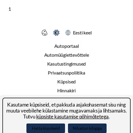
1
Eesti keel
Autoportaal
Automüügiettevõttele
Kasutustingimused
Privaatsuspoliitika
Küpsised
Hinnakiri
Reklaam
Kasutame küpsiseid, et pakkuda asjakohasemat sisu ning
Kontakt
muuta veebilehe külastamine mugavamaks ja lihtsamaks.
Tutvu
küpsiste kasutamise põhimõtetega
.
© 2024-2026 Autoportal Platforms OÜ
Halda küpsiseid
Nõustun kõigiga