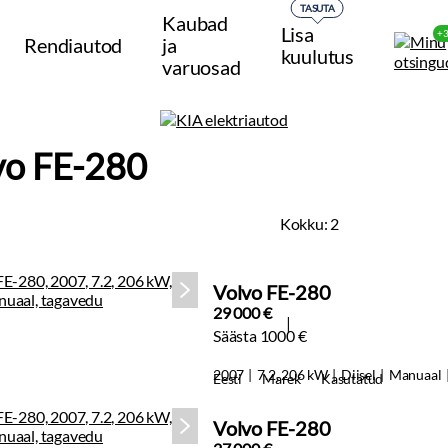
TASUTA
Kaubad
Lisa
+
Rendiautod
ja
kuulutus
varuosad
vo FE-280
Kokku:
2
Volvo FE-280
29 000 €
Säästa 1000 €
2007
7.2, 206 kW
Diisel
Manuaal
Eesti
Marek
Kasutatud
Volvo FE-280