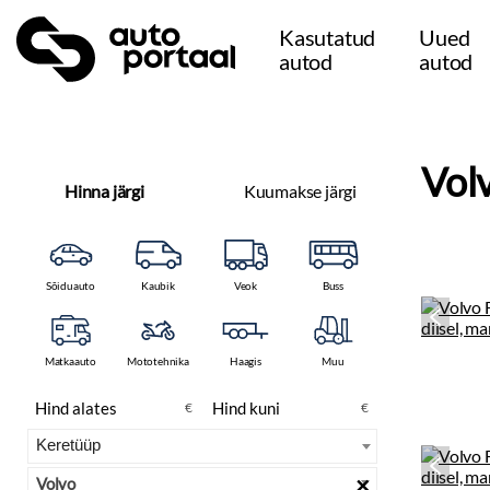
Kasutatud
Uued
autod
autod
Vol
Hinna järgi
Kuumakse järgi
Sõiduauto
Kaubik
Veok
Buss
Matkaauto
Mototehnika
Haagis
Muu
€
€
×
Volvo