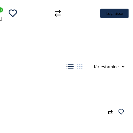
34
Logi sisse