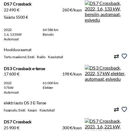
DS 7 Crossback
22 490 €
260 €/kuus
Säästa 5500 €
2022
64 586 km
1.6, 133 kW
Bensiin
Automaat
Hooldusraamat
Tartu maakond, Eesti
Raido
Kasutatud
DS 3 Crossback e-tense
17 600 €
198 €/kuus
2022
61 000 km
57 kW
Elekter
Automaat
elektriauto DS 3 E-Tense
haapsalu, Eesti
kaupo
Kasutatud
DS 7 Crossback
25 900 €
300 €/kuus