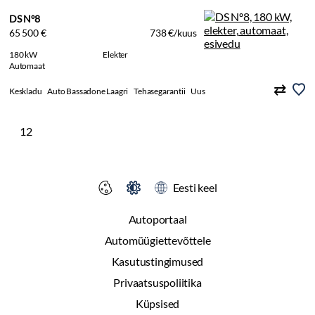
DS Nº8
65 500 €
738 €/kuus
180 kW
Elekter
Automaat
Keskladu
Auto Bassadone Laagri
Tehasegarantii
Uus
12
Eesti keel
Autoportaal
Automüügiettevõttele
Kasutustingimused
Privaatsuspoliitika
Küpsised