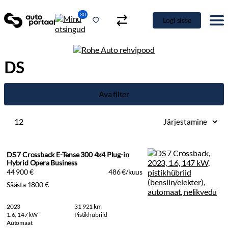
30
Logi sisse
DS
Ava filter
12
DS 7 Crossback E-Tense 300 4x4 Plug-in
Hybrid Opera Business
44 900 €
486 €/kuus
Säästa 1800 €
2023
31 921 km
1.6, 147 kW
Pistikhübriid
Automaat