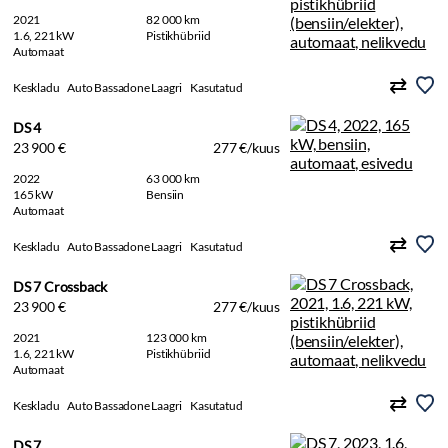
2021
82 000 km
1.6, 221 kW
Pistikhübriid
Automaat
Keskladu
Auto Bassadone Laagri
Kasutatud
DS 4
23 900 €
277 €/kuus
2022
63 000 km
165 kW
Bensiin
Automaat
Keskladu
Auto Bassadone Laagri
Kasutatud
DS 7 Crossback
23 900 €
277 €/kuus
2021
123 000 km
1.6, 221 kW
Pistikhübriid
Automaat
Keskladu
Auto Bassadone Laagri
Kasutatud
DS 7