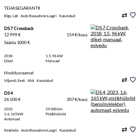
TEHASEGARANTII
Rīga, Läti
Auto Bassadone Laagri
Kasutatud
DS 7 Crossback
12 999 €
154 €/kuus
Säästa 1000 €
2018
1.5, 96 kW
Diisel
Manuaal
Hooldusraamat
Viljandi, Eesti
Ahti
Kasutatud
DS 4
26 500 €
307 €/kuus
2023
59 000 km
1.6, 165 kW
Pistikhübriid
Automaat
Keskladu
Auto Bassadone Laagri
Kasutatud