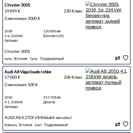
Chrysler 300S
19 899 €
230 €/мес
Сэкономьте 2000 €
2018
120 000 км
3.6, 224 kW
Бензин+LPG
Автомат
Chrysler 300S
tartu, Эстония
Tartu
Подержанный
Audi A8 Väga lisade rohke
17 000 €
206 €/мес
Сэкономьте 500 €
2010
313 728 км
4.1, 258 kW
Дизель
Автомат
AUDI A8 4.2TDI V8 Rikkalik varustus!
Rakvere, Эстония
Gert
Подержанный