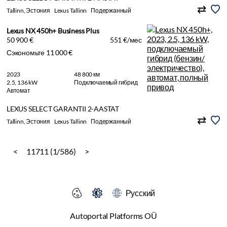
Tallinn, Эстония
Lexus Tallinn
Подержанный
Lexus NX 450h+ Business Plus
50 900 €
551 €/мес
Сэкономьте 11 000 €
2023
48 800 км
2.5, 136 kW
Подключаемый гибрид
Автомат
LEXUS SELECT GARANTII 2-AASTAT
Tallinn, Эстония
Lexus Tallinn
Подержанный
<
11711 (1/586)
>
Русский
Autoportal Platforms OÜ