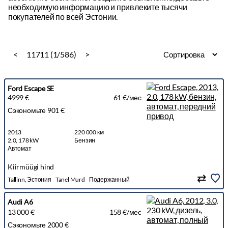
<
11711 (1/586)
>
Ford Escape SE
4999 €
61 €/мес
Сэкономьте 901 €
2013
220 000 км
2.0, 178 kW
Бензин
Автомат
Kiirmüügi hind
Tallinn, Эстония
Tanel Murd
Подержанный
Audi A6
13 000 €
158 €/мес
Сэкономьте 2000 €