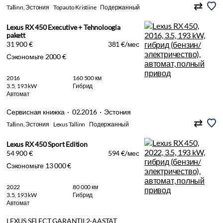
Tallinn, Эстония
Topauto Kristiine
Подержанный
Lexus RX 450 Executive + Tehnoloogia
pakett
31 900 €
381 €/мес
Сэкономьте 2000 €
2016
160 500 км
3.5, 193 kW
Гибрид
Автомат
Сервисная книжка · 02.2016 · Эстония
Tallinn, Эстония
Lexus Tallinn
Подержанный
Lexus RX 450 Sport Edition
54 900 €
594 €/мес
Сэкономьте 13 000 €
2022
80 000 км
3.5, 193 kW
Гибрид
Автомат
LEXUS SELECT GARANTII 2-AASTAT