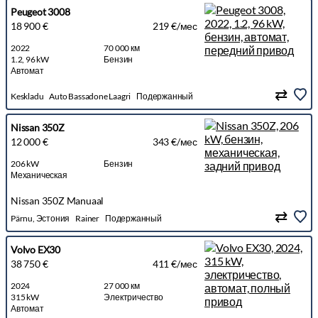
Peugeot 3008
18 900 €
219 €/мес
2022
70 000 км
1.2, 96 kW
Бензин
Автомат
Keskladu
Auto Bassadone Laagri
Подержанный
Nissan 350Z
12 000 €
343 €/мес
206 kW
Бензин
Механическая
Nissan 350Z Manuaal
Pärnu, Эстония
Rainer
Подержанный
Volvo EX30
38 750 €
411 €/мес
2024
27 000 км
315 kW
Электричество
Автомат