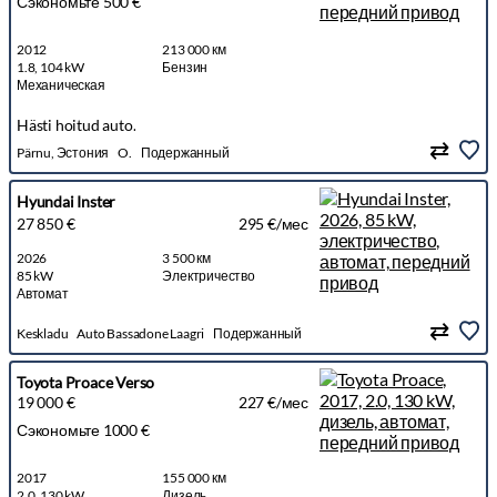
Сэкономьте 500 €
2012
213 000 км
1.8, 104 kW
Бензин
Механическая
Hästi hoitud auto.
Pärnu, Эстония
O.
Подержанный
Hyundai Inster
27 850 €
295 €/мес
2026
3 500 км
85 kW
Электричество
Автомат
Keskladu
Auto Bassadone Laagri
Подержанный
Toyota Proace Verso
19 000 €
227 €/мес
Сэкономьте 1000 €
2017
155 000 км
2.0, 130 kW
Дизель