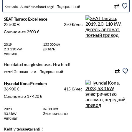
Keskladu
Auto Bassadone Laagri
Подержанный
SEAT Tarraco Excellence
22 500 €
250 €/мес
Сэкономьте 2500 €
2019
155 000 км
2.0, 110 kW
Дизель
Автомат
Hooldatud margiesinduses. Hea hind!
Peetri, Эстония
R. A.
Подержанный
Hyundai Kona Premium
36 900 €
415 €/мес
Сэкономьте 17 420 €
2023
36 380 км
53.3 kW
Электричество
Автомат
Kehtiv tehasegarantii!