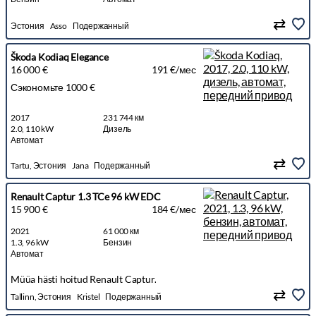
Эстония
Asso
Подержанный
Škoda Kodiaq Elegance
16 000 €
191 €/мес
Сэкономьте 1000 €
2017
231 744 км
2.0, 110 kW
Дизель
Автомат
Tartu, Эстония
Jana
Подержанный
Renault Captur 1.3 TCe 96 kW EDC
15 900 €
184 €/мес
2021
61 000 км
1.3, 96 kW
Бензин
Автомат
Müüa hästi hoitud Renault Captur.
Tallinn, Эстония
Kristel
Подержанный