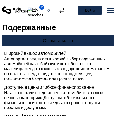
30
Войти
Подержанные
Открыть фильтр
Широкий выбор автомобилей
Автопортал предлагает широкий выбор подержанных
автомобилей на любой вкус и потребности – от
малолитражек до роскошных внедорожников. На нашем
портале вы всегда найдете что-то подходящее,
независимо от бюджета или предпочтений.
Доступные цены и гибкое финансирование
На автопортале представлены автомобили в разных
ценовых категориях. Доступны гибкие варианты
финансирования, которые делают процесс покупки
простым и доступным.
Удобный поиск в одном месте
Автопортал позволяет сравнивать различные
автомобили в одном месте, экономя время и усилия.
Используйте фильтры, чтобы быстро найти именно то, что
вам нужно.
Подробная информация и качественные