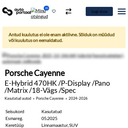
30
Logi sisse
Antud kuulutus ei ole enam aktiivne. Sõiduk on müüdud
või kuulutus on eemaldatud.
Porsche Cayenne
E-Hybrid 470HK /P-Display /Pano
/Matrix /18-Vägs /Spec
Kasutatud autod
»
Porsche Cayenne
»
2024-2026
Seisukord
Kasutatud
Esmareg.
05.2025
Keretüüp
Linnamaastur, SUV