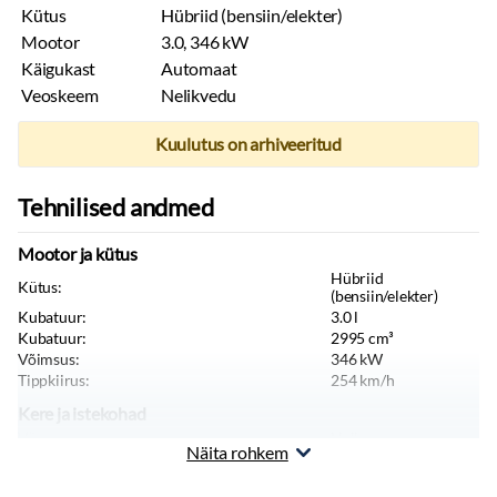
Kütus
Hübriid (bensiin/elekter)
Mootor
3.0, 346 kW
Käigukast
Automaat
Veoskeem
Nelikvedu
Kuulutus on arhiveeritud
Tehnilised andmed
Mootor ja kütus
Hübriid
Kütus:
(bensiin/elekter)
Kubatuur:
3.0
l
Kubatuur:
2995
cm³
Võimsus:
346
kW
Tippkiirus:
254
km/h
Kere ja istekohad
Värv:
Hall
Näita rohkem
Keretüüp:
Linnamaastur
Pikkus:
4930
mm