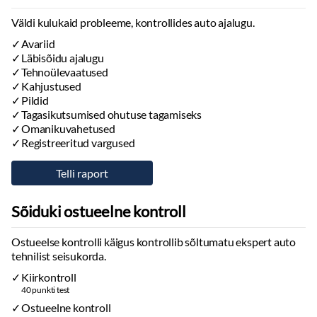
Väldi kulukaid probleeme, kontrollides auto ajalugu.
Avariid
Läbisõidu ajalugu
Tehnoülevaatused
Kahjustused
Pildid
Tagasikutsumised ohutuse tagamiseks
Omanikuvahetused
Registreeritud vargused
Sõiduki ostueelne kontroll
Ostueelse kontrolli käigus kontrollib sõltumatu ekspert auto
tehnilist seisukorda.
Kiirkontroll
40 punkti test
Ostueelne kontroll