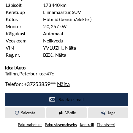
Läbisõit
173 440 km
Keretüüp
Linnamaastur, SUV
Kütus
Hübriid (bensiin/elekter)
Mootor
2.0, 257 kW
Käigukast
Automaat
Veoskeem
Nelikvedu
VIN
YV1UZH...
Näita
Reg. nr.
BZX...
Näita
Ideal Auto
Tallinn, Peterburi tee 47c
Telefon:
+37253859***
Näita
Saada e-mail
Salvesta
Võrdle
Jaga
Paku vahetust
Paku sissemakseks
Kontrolli
Finantseeri