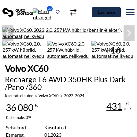
30
Logi sisse
+16
Volvo XC60
Recharge T6 AWD 350HK Plus Dark
/Pano /360
Kasutatud autod
»
Volvo XC60
»
2022-2024
€
431
36 080
€
kuus
Käibemaks 0%
Seisukord
Kasutatud
Esmareg.
01.2023