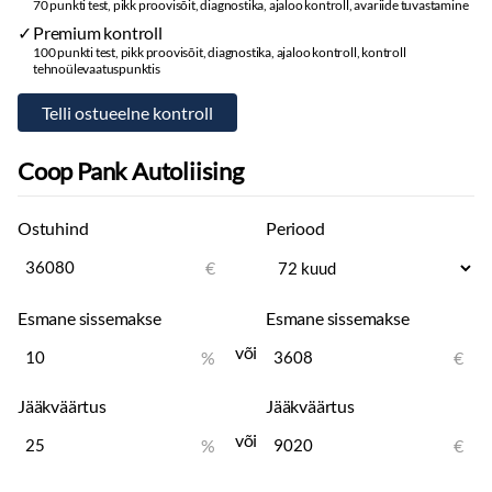
70 punkti test, pikk proovisõit, diagnostika, ajaloo kontroll, avariide tuvastamine
Premium kontroll
100 punkti test, pikk proovisõit, diagnostika, ajaloo kontroll, kontroll
tehnoülevaatuspunktis
Coop Pank Autoliising
Ostuhind
Periood
€
Esmane sissemakse
Esmane sissemakse
või
%
€
Jääkväärtus
Jääkväärtus
või
%
€