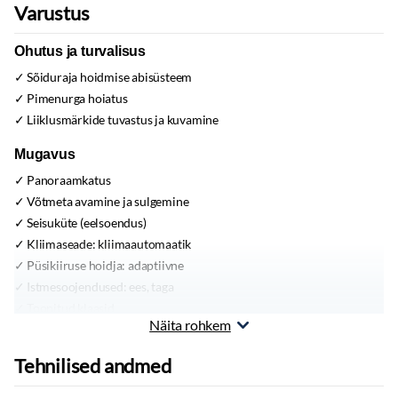
Varustus
Ohutus ja turvalisus
Sõiduraja hoidmise abisüsteem
Pimenurga hoiatus
Liiklusmärkide tuvastus ja kuvamine
Mugavus
Panoraamkatus
Võtmeta avamine ja sulgemine
Seisuküte (eelsoendus)
Kliimaseade:
kliimaautomaatik
Püsikiiruse hoidja:
adaptiivne
Istmesoojendused:
ees, taga
Toonitud klaasid
Näita rohkem
Sisustus
Tehnilised andmed
Nahkpolster:
must