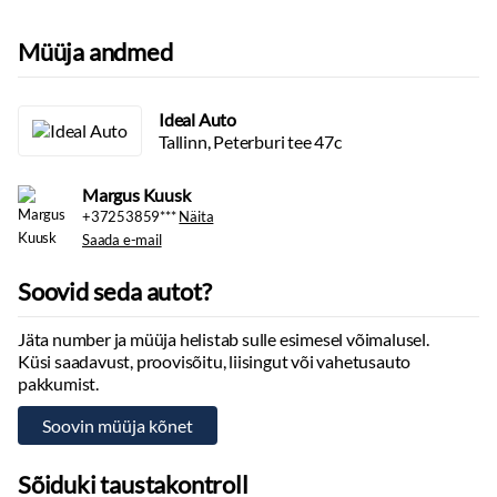
Müüja andmed
Ideal Auto
Tallinn, Peterburi tee 47c
Margus Kuusk
+37253859***
Näita
Saada e-mail
Soovid seda autot?
Jäta number ja müüja helistab sulle esimesel võimalusel.
Küsi saadavust, proovisõitu, liisingut või vahetusauto
pakkumist.
Sõiduki taustakontroll