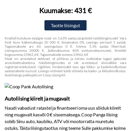
Kuumakse:
431 €
Krediidi kulukuse esialgne määr on 5,63% aastas järgmistel näidistingimustel: Vara
hind koos käibemaksuga 20 000 €, Sissemakse 0%, Lepingu periood 5 aastat,
Tagasimaksete arv 60, Lepingutasu 0 €, Intress 5,5% aastas fikerritud.
Liisingusumma 20000 €, Jääkmaksumus 40% soetusmaksumusest, Krediidi
kogusumma 23962,6 €, Tagasimaksete summa 23962,6 €
Määr on arvestatud eeldusel, et põhiosa ja intress makstakse tagasi igakuiste
annuiteetmaksetena. Näidistingimustes ei ole arvestatud võimalikke vara
registreerimiskulusid, riigilõive, hindamisakti tasu ega liiklus- ja kaskokindlustuse
aastamaksete suurust. Liisingu võtmisel tuleb sõlmida ka kasko- ja liikluskindlustus.
Autoliisingu pakkujaks on Coop Liising AS.
Autoliising kiirelt ja mugavalt
Naudi vabadust ratastel ja finantseeri oma uus sõiduk kiirelt
ning mugavalt kasvõi 0 € sissemaksega. Coop Panga liising
sobib Sinu auto, kaubiku, ATV või mootorratta muretuks
ostuks. Täida liisingutaotlus ning teeme Sulle pakkumise kolme