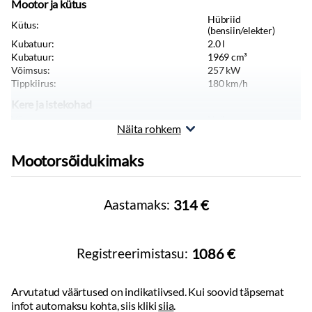
Mootor ja kütus
Multimeedia
Hübriid
Apple CarPlay
Kütus:
(bensiin/elekter)
Android Auto
Kubatuur:
2.0
l
Kubatuur:
1969
cm³
Navigatsiooniseade
Võimsus:
257
kW
Bluetooth
Tippkiirus:
180
km/h
Muu
Kere ja istekohad
Värv:
Hall
Plus Dark
Näita rohkem
Keretüüp:
Linnamaastur
9'' keskekraan
Pikkus:
4708
mm
Piloodiabi süsteem
Mootorsõidukimaks
Laius:
1902
mm
Kõrgus:
1639
mm
Sõiduki tüüp:
Sõiduauto
Aastamaks:
314 €
Massid, haagis, teljevahe
Tühimass:
2660
kg
Registreerimistasu:
1086 €
Arvutatud väärtused on indikatiivsed. Kui soovid täpsemat
infot automaksu kohta, siis kliki
siia
.