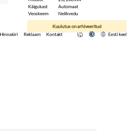
Käigukast
Automaat
Veoskeem
Nelikvedu
Kuulutus on arhiveeritud
Hinnakiri
Reklaam
Kontakt
Eesti keel