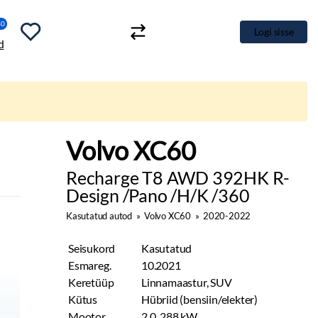
30
Logi sisse
Volvo XC60
Recharge T8 AWD 392HK R-
Design /Pano /H/K /360
Kasutatud autod
»
Volvo XC60
»
2020-2022
Seisukord
Kasutatud
Esmareg.
10.2021
Keretüüp
Linnamaastur, SUV
Kütus
Hübriid (bensiin/elekter)
Mootor
2.0, 288 kW