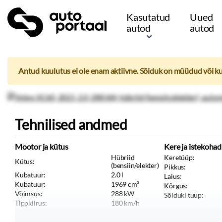
Kasutatud
Uued
autod
autod
Antud kuulutus ei ole enam aktiivne. Sõiduk on müüdud või k
Tehnilised andmed
Mootor ja kütus
Kere ja istekohad
Hübriid
Keretüüp:
Kütus:
(bensiin/elekter)
Pikkus:
Kubatuur:
2.0
l
Laius:
Kubatuur:
1969
cm³
Kõrgus:
Võimsus:
288
kW
Sõiduki tüüp:
Tippkiirus:
180
km/h