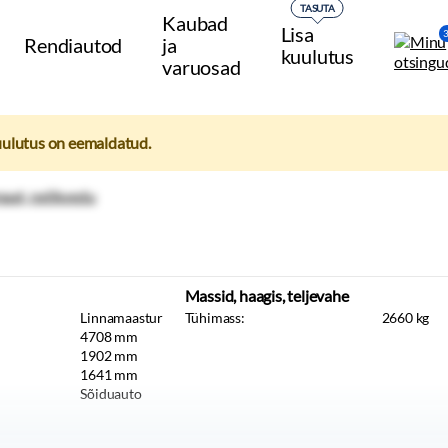
TASUTA
Kaubad
Lisa
Rendiautod
ja
kuulutus
varuosad
uulutus on eemaldatud.
Massid, haagis, teljevahe
Linnamaastur
Tühimass:
2660
kg
4708
mm
1902
mm
1641
mm
Sõiduauto