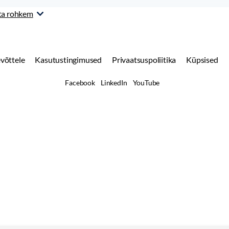
ta rohkem
võttele
Kasutustingimused
Privaatsuspoliitika
Küpsised
Facebook
LinkedIn
YouTube