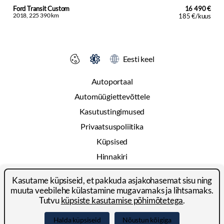
Ford Transit Custom
16 490 €
2018, 225 390 km
185 €/kuus
Eesti keel
Autoportaal
Automüügiettevõttele
Kasutustingimused
Privaatsuspoliitika
Küpsised
Hinnakiri
Reklaam
Kasutame küpsiseid, et pakkuda asjakohasemat sisu ning
Kontakt
muuta veebilehe külastamine mugavamaks ja lihtsamaks.
Tutvu
küpsiste kasutamise põhimõtetega
.
© 2024-2026 Autoportal Platforms OÜ
Halda küpsiseid
Nõustun kõigiga