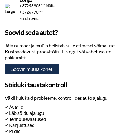
Nahkpolster
+37258908***
Näita
Multimeedia
+3726770***
Saada e-mail
Ekraan
Navigatsiooniseade
Soovid seda autot?
Käed vabad süsteem
Autokompuuter
Jäta number ja müüja helistab sulle esimesel võimalusel.
Stereo
Küsi saadavust, proovisõitu, liisingut või vahetusauto
pakkumist.
CD mängija:
boks
Rehvid ja veljed
Rehvirõhu kontrollsüsteem
Sõiduki taustakontroll
Valuveljed
Muu
Väldi kulukaid probleeme, kontrollides auto ajalugu.
Pagasikate
Avariid
Läbisõidu ajalugu
Tehnoülevaatused
Kahjustused
Pildid