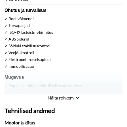
Ohutus ja turvalisus
Roolivõimendi
Turvapadjad
ISOFIX lasteistme kinnitus
ABS pidurid
Sõiduki stabiilsuskontroll
Veojõukontroll
Elektrooniline seisupidur
Immobilisaator
Mugavus
Pagasiruumiluuk elektriliselt avatav/suletav
Kliimaseade
Näita rohkem
Välispeeglid:
elektrilised
Püsikiiruse hoidja
Tehnilised andmed
Parkimiskaamera
Parkimisandurid
Mootor ja kütus
Reguleeritav roolisammas