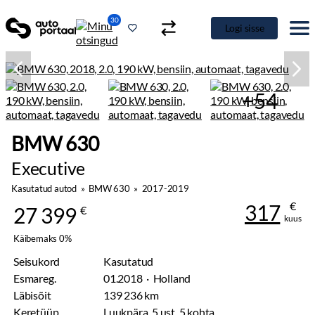
30
Logi sisse
+54
BMW 630
Executive
Kasutatud autod
»
BMW 630
»
2017-2019
€
317
27 399
€
kuus
Käibemaks 0%
Seisukord
Kasutatud
Esmareg.
01.2018 · Holland
Läbisõit
139 236 km
Keretüüp
Luukpära, 5 ust, 5 kohta