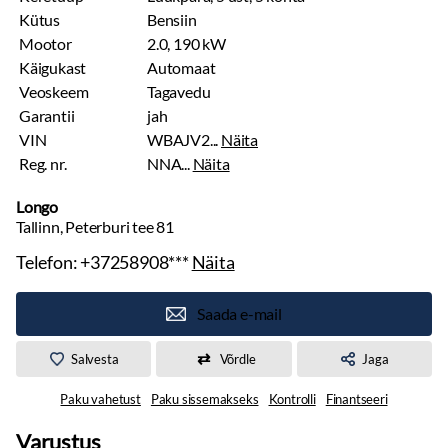
Kütus
Bensiin
Mootor
2.0, 190 kW
Käigukast
Automaat
Veoskeem
Tagavedu
Garantii
jah
VIN
WBAJV2...
Näita
Reg. nr.
NNA...
Näita
Longo
Tallinn, Peterburi tee 81
Telefon:
+37258908***
Näita
Saada e-mail
Salvesta
Võrdle
Jaga
Paku vahetust
Paku sissemakseks
Kontrolli
Finantseeri
Varustus