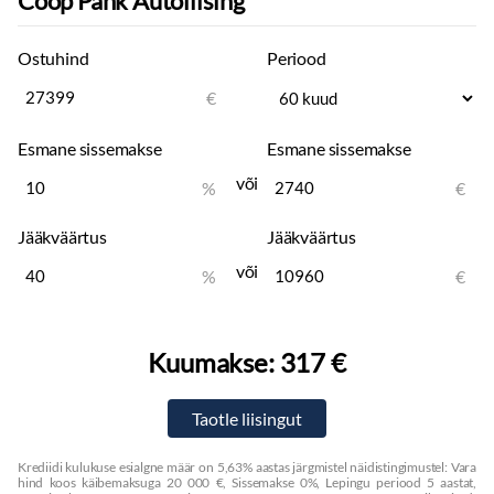
Coop Pank Autoliising
Ostuhind
Periood
€
Esmane sissemakse
Esmane sissemakse
või
%
€
Jääkväärtus
Jääkväärtus
või
%
€
Kuumakse:
317 €
Krediidi kulukuse esialgne määr on 5,63% aastas järgmistel näidistingimustel: Vara
hind koos käibemaksuga 20 000 €, Sissemakse 0%, Lepingu periood 5 aastat,