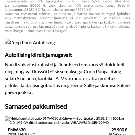
Tagasimaksete arv 60, Lepingutasu 0 €, Intress 5,5% aastas fikerritud.
Liisingusumma 20000 €, Jääkmaksumus 40% soetusmaksumusest, Krediidi
kogusumma 23962,6 €, Tagasimaksete summa 23962,6 €
Määr on arvestatud eeldusel, et põhiosa ja intress makstakse tagasi igakuiste
annuiteetmaksetena. Näidistingimustes ei ole arvestatud võimalikke vara
registreerimiskulusid, riigilõive, hindamisakti tasu ega liiklus- ja kaskokindlustuse
aastamaksete suurust. Liisingu võtmisel tuleb sõlmida ka kasko- ja liikluskindlustus.
Autoliisingu pakkujaks on Coop Liising AS.
Autoliising kiirelt ja mugavalt
Naudi vabadust ratastel ja finantseeri oma uus sõiduk kiirelt
ning mugavalt kasvõi 0 € sissemaksega. Coop Panga liising
sobib Sinu auto, kaubiku, ATV või mootorratta muretuks
ostuks. Täida liisingutaotlus ning teeme Sulle pakkumise kolme
päeva jooksul.
Sarnased pakkumised
BMW 630
29 900 €
2018, 144 100 km
346 €/kuus