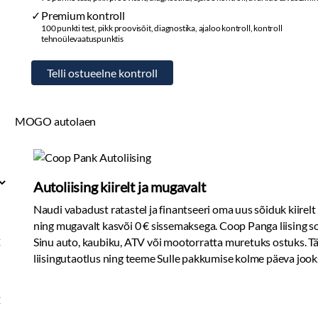
Premium kontroll
100 punkti test, pikk proovisõit, diagnostika, ajaloo kontroll, kontroll
tehnoülevaatuspunktis
MOGO autolaen
Autoliising kiirelt ja mugavalt
Naudi vabadust ratastel ja finantseeri oma uus sõiduk kiirelt
ning mugavalt kasvõi 0 € sissemaksega. Coop Panga liising s
€
Sinu auto, kaubiku, ATV või mootorratta muretuks ostuks. T
liisingutaotlus ning teeme Sulle pakkumise kolme päeva jook
€