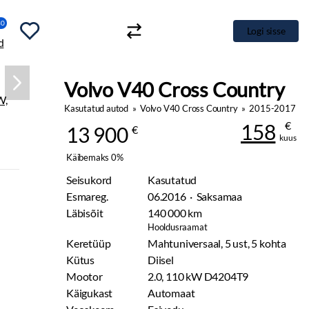
30
Logi sisse
Volvo 
Kasutatud autod
»
Volvo V40 Cross Country
»
2015-2017
€
158
13 900
€
kuus
Käibemaks 0%
Seisukord
Kasutatud
Esmareg.
06.2016 · Saksamaa
Läbisõit
140 000 km
Hooldusraamat
Keretüüp
Mahtuniversaal, 5 ust, 5 kohta
Kütus
Diisel
Mootor
2.0, 110 kW D4204T9
Käigukast
Automaat