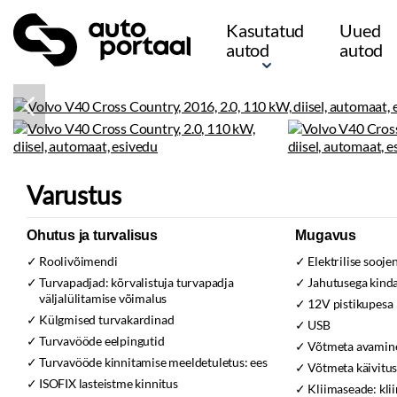
Kasutatud
Uued
autod
autod
Varustus
Ohutus ja turvalisus
Mugavus
Roolivõimendi
Elektrilise sooje
Turvapadjad:
kõrvalistuja turvapadja
Jahutusega kind
väljalülitamise võimalus
12V pistikupesa
Külgmised turvakardinad
USB
Turvavööde eelpingutid
Võtmeta avamine
Turvavööde kinnitamise meeldetuletus:
ees
Võtmeta käivitu
ISOFIX lasteistme kinnitus
Kliimaseade:
kli