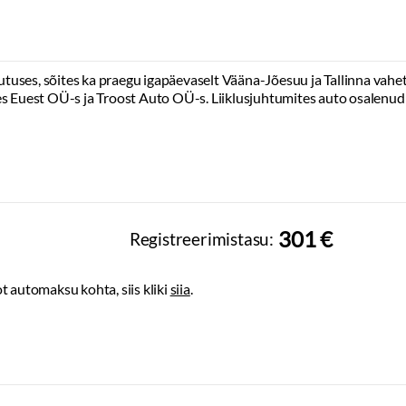
Kaugtuled:
led
us
Udutuled:
led
Suunatuled:
halogeen
teem
uses, sõites ka praegu igapäevaselt Vääna-Jõesuu ja Tallinna vahet
Tagumised tuled:
halogeen
:
originaal
es Euest OÜ-s ja Troost Auto OÜ-s. Liiklusjuhtumites auto osalenud 
Tulede korrektor:
manuaalne
i näidik
Esitulede pesurid
Lisatuled
ldiga
ndus
Rehvid ja veljed
Rehvirõhu kontrollsüsteem
Rehviparanduse komplekt
301 €
Registreerimistasu:
Talverehvid:
naastrehvid
Valuveljed
t automaksu kohta, siis kliki
siia
.
Kaasa suverehvid
Muu
Veokonks:
teisaldatav
Astmelauad
Pagasikate