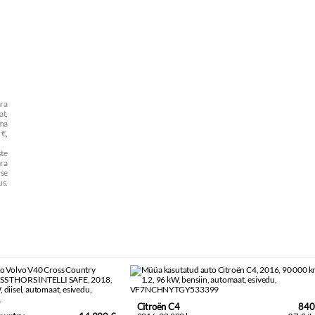
ara
t,
mma
€,
te
ra
use
us.
Citroën C4
840