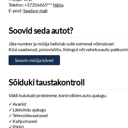
Telefon:
+37256665***
Näita
E-post:
Saada e-mail
Soovid seda autot?
Jäta number ja müüja helistab sulle esimesel võimalusel.
Küsi saadavust, proovisõitu, liisingut või vahetusauto pakkumis
Sõiduki taustakontroll
Väldi kulukaid probleeme, kontrollides auto ajalugu.
Avariid
Läbisõidu ajalugu
Tehnoülevaatused
Kahjustused
Pildid