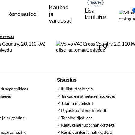
TASUTA
Kaubad
Lisa
Rendiautod
ja
kuulutus
varuosad
+9
Sisustus
ndusega esiklaas
Iluliistud salongis
alaegas
Taskud esiistmete seljatugedes
Jalamatid:
tekstiil
Pagasiruumi matt:
tekstiil
 ja sulgemine
Topsihoidjad:
ees
s
Käigukanginupp:
nahkkattega
imaautomaatik
Käsipidurikang:
nahkkattega