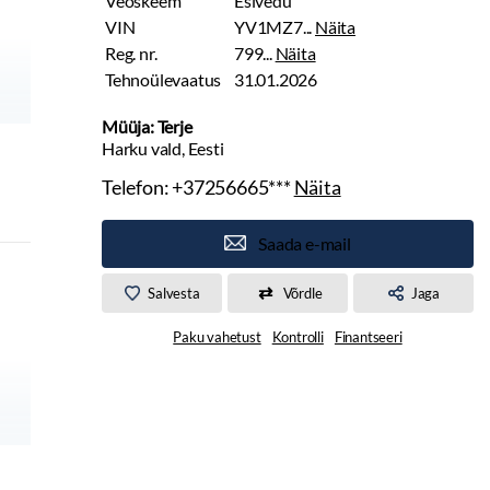
Veoskeem
Esivedu
VIN
YV1MZ7...
Näita
Reg. nr.
799...
Näita
Tehnoülevaatus
31.01.2026
Müüja: Terje
Harku vald, Eesti
Telefon:
+37256665***
Näita
Saada e-mail
Salvesta
Võrdle
Jaga
Paku vahetust
Kontrolli
Finantseeri