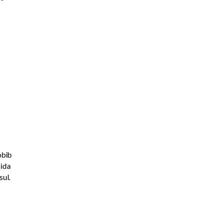
obib
äida
sul.