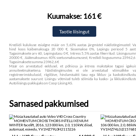
Kuumakse:
161 €
Krediidi kulukuse esialgne määr on 5,63% aastas järgmistel näidistingimustel: V
hind koos käibemaksuga 20 000 €, Sissemakse 0%, Lepingu periood 5 aasta
Tagasimaksete arv 60, Lepingutasu 0 €, Intress 5,5% aastas fikerritud. Liisingusu
20000 €, Jääkmaksumus 40% soetusmaksumusest, Krediidi kogusumma 23962,6 
Tagasimaksete summa 23962,6 €
Määr on arvestatud eeldusel, et põhiosa ja intress makstakse tagasi igakuis
annuiteetmaksetena. Näidistingimustes ei ole arvestatud võimalikke va
registreerimiskulusid, riigilõive, hindamisakti tasu ega liiklus- ja kaskokindlust
aastamaksete suurust. Liisingu võtmisel tuleb sõlmida ka kasko- ja liikluskindlust
Autoliisingu pakkujaks on Coop Liising AS.
Sarnased pakkumised