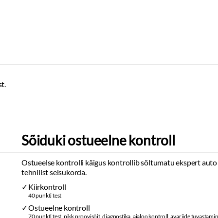
Kaubakinnituse konksud
Esi- ja tagarataste porikummid
t.
Sõiduki ostueelne kontroll
Ostueelse kontrolli käigus kontrollib sõltumatu ekspert auto
tehnilist seisukorda.
Kiirkontroll
40 punkti test
Ostueelne kontroll
70 punkti test, pikk proovisõit, diagnostika, ajaloo kontroll, avariide tuvastami