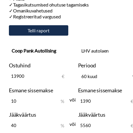
Tagasikutsumised ohutuse tagamiseks
Omanikuvahetused
Registreeritud vargused
Coop Pank Autoliising
LHV autolaen
Ostuhind
Periood
€
Esmane sissemakse
Esmane sissemakse
või
%
Jääkväärtus
Jääkväärtus
või
%