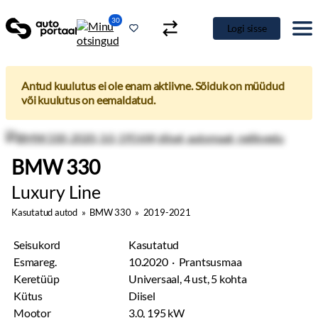
30
Logi sisse
Antud kuulutus ei ole enam aktiivne. Sõiduk on müüdud
või kuulutus on eemaldatud.
BMW 330
Luxury Line
Kasutatud autod
»
BMW 330
»
2019-2021
Seisukord
Kasutatud
Esmareg.
10.2020 · Prantsusmaa
Keretüüp
Universaal, 4 ust, 5 kohta
Kütus
Diisel
Mootor
3.0, 195 kW