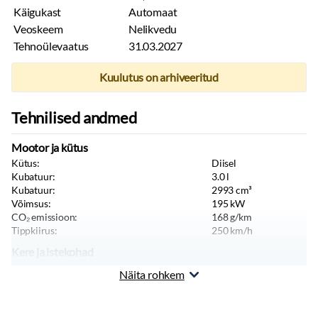
Käigukast
Automaat
Veoskeem
Nelikvedu
Tehnoülevaatus
31.03.2027
Kuulutus on arhiveeritud
Tehnilised andmed
Mootor ja kütus
Kütus:
Diisel
Kubatuur:
3.0
l
Kubatuur:
2993
cm³
Võimsus:
195
kW
CO₂ emissioon:
168
g/km
Tippkiirus:
250
km/h
Kere ja istekohad
Värv:
Must
Näita rohkem
Keretüüp:
Universaal
Istekohti:
5
tk
Uksi:
4
tk