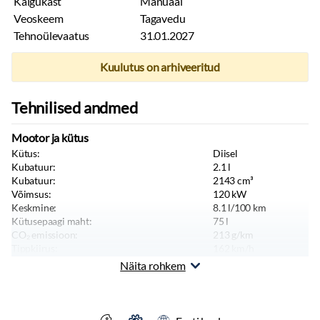
Käigukast
Manuaal
Veoskeem
Tagavedu
Tehnoülevaatus
31.01.2027
Kuulutus on arhiveeritud
Tehnilised andmed
Mootor ja kütus
Kütus:
Diisel
Kubatuur:
2.1
l
Kubatuur:
2143
cm³
Võimsus:
120
kW
Keskmine:
8.1
l/100 km
Kütusepaagi maht:
75
l
CO₂ emissioon:
213
g/km
Tippkiirus:
162
km/h
Näita rohkem
Kere ja istekohad
Värv:
Valge
Keretüüp:
Kaubik
Istekohti:
3
tk