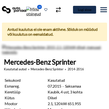
30
Logi sisse
Antud kuulutus ei ole enam aktiivne. Sõiduk on müüdud
või kuulutus on eemaldatud.
Mercedes-Benz Sprinter
Kasutatud autod
»
Mercedes-Benz Sprinter
»
2014-2016
Seisukord
Kasutatud
Esmareg.
07.2015 · Saksamaa
Keretüüp
Kaubik, 4 ust, 3 kohta
Kütus
Diisel
Mootor
2.1, 120 kW 651.955