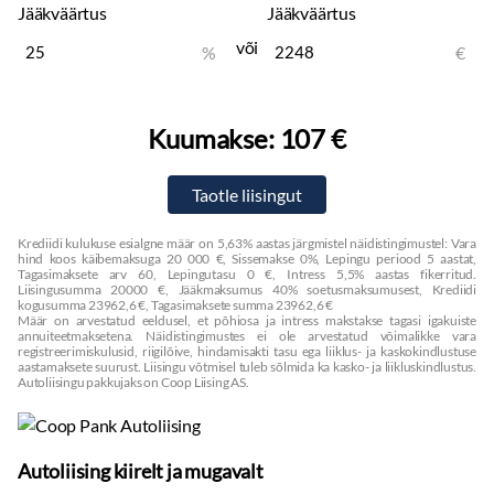
Jääkväärtus
Jääkväärtus
või
%
€
Kuumakse:
107 €
Krediidi kulukuse esialgne määr on 5,63% aastas järgmistel näidistingimustel: Vara
hind koos käibemaksuga 20 000 €, Sissemakse 0%, Lepingu periood 5 aastat,
Tagasimaksete arv 60, Lepingutasu 0 €, Intress 5,5% aastas fikerritud.
Liisingusumma 20000 €, Jääkmaksumus 40% soetusmaksumusest, Krediidi
kogusumma 23962,6 €, Tagasimaksete summa 23962,6 €
Määr on arvestatud eeldusel, et põhiosa ja intress makstakse tagasi igakuiste
annuiteetmaksetena. Näidistingimustes ei ole arvestatud võimalikke vara
registreerimiskulusid, riigilõive, hindamisakti tasu ega liiklus- ja kaskokindlustuse
aastamaksete suurust. Liisingu võtmisel tuleb sõlmida ka kasko- ja liikluskindlustus.
Autoliisingu pakkujaks on Coop Liising AS.
Autoliising kiirelt ja mugavalt