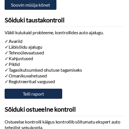
Navigatsiooniseade
Käed vabad süsteem
GSM antenn
Sõiduki taustakontroll
Autokompuuter
Stereo
Väldi kulukaid probleeme, kontrollides auto ajalugu.
Helivõimendi
Avariid
Kõlarid
Läbisõidu ajalugu
Subwoofer
Tehnoülevaatused
Bluetooth
Kahjustused
Pildid
Tuled
Tagasikutsumised ohutuse tagamiseks
Omanikuvahetused
Päevatuled:
led
Registreeritud vargused
Kurvituled
Udutuled
Tagumised tuled:
led
Päevasõidutulede automaatne lülitus
Sõiduki ostueelne kontroll
Kaugtulede ümberlülitamise assistent
Tulede korrektor:
automaatne
Ostueelse kontrolli käigus kontrollib sõltumatu ekspert auto
Esitulede pesurid
tehnilist seisukorda.