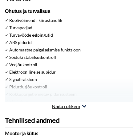
Ohutus ja turvalisus
Roolivõimendi:
kiirustundlik
Turvapadjad
Turvavööde eelpingutid
ABS pidurid
Automaatne paigalseismise funktsioon
Sõiduki stabiilsuskontroll
Veojõukontroll
Elektrooniline seisupidur
Signalisatsioon
Pidurdusjõukontroll
Kokkupõrget ennetav pidurisüsteem
Mägipidur
Näita rohkem
Mugavus
Tehnilised andmed
USB
Võtmeta avamine ja sulgemine
Mootor ja kütus
Võtmeta käivitus