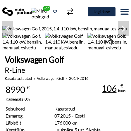
+55
Logi sisse
+1
Volkswagen Golf
R-Line
Kasutatud autod
»
Volkswagen Golf
»
2014-2016
€
106
8990
€
kuus
Käibemaks 0%
Seisukord
Kasutatud
Esmareg.
07.2015 · Eesti
Läbisõit
176 000 km
Keretüüp
Luukpära, 5 ust, 5 kohta