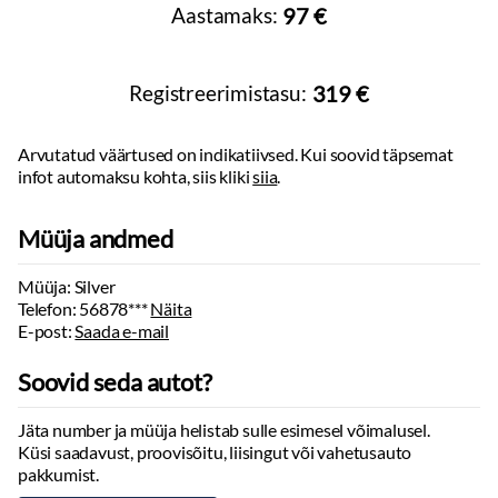
Täismass:
1800
kg
Peeglid päikesesirmides:
2 tk, valgustusega
Aastamaks:
97 €
Kandevõime:
523
kg
Kohtvalgustid
Haagis piduritega:
1500
kg
Start-stopp süsteem
Haagis piduriteta:
630
kg
Välistemperatuuri näidik
Teljevahe:
Registreerimistasu:
319 €
2620
mm
Sildade arv:
2
Lombituled
Vihmaandur
Arvutatud väärtused on indikatiivsed. Kui soovid täpsemat
Kohandatav meeleoluvalgustus
infot automaksu kohta, siis kliki
siia
.
Kesklukustus:
puldiga
Tagaklaasi soojendus
Müüja andmed
Sportpakett
Müüja: Silver
Sisustus
Telefon:
56878***
Näita
Taskud esiistmete seljatugedes
E-post:
Saada e-mail
Laepolster:
tume
Soovid seda autot?
Multimeedia
Ekraan:
ees, puutetundlik
Jäta number ja müüja helistab sulle esimesel võimalusel.
Küsi saadavust, proovisõitu, liisingut või vahetusauto
Apple CarPlay
pakkumist.
Android Auto