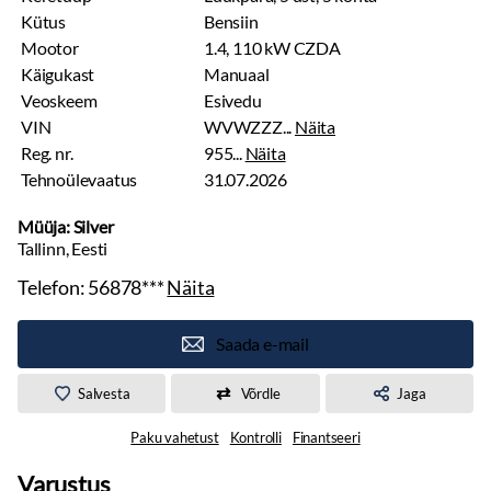
Kütus
Bensiin
Mootor
1.4, 110 kW CZDA
Käigukast
Manuaal
Veoskeem
Esivedu
VIN
WVWZZZ...
Näita
Reg. nr.
955...
Näita
Tehnoülevaatus
31.07.2026
Müüja: Silver
Tallinn, Eesti
Telefon:
56878***
Näita
Saada e-mail
Salvesta
Võrdle
Jaga
Paku vahetust
Kontrolli
Finantseeri
Varustus