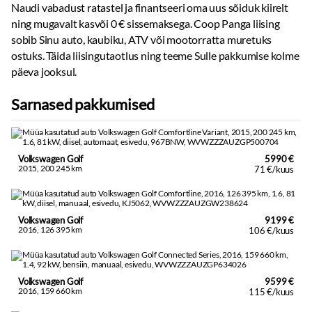
Naudi vabadust ratastel ja finantseeri oma uus sõiduk kiirelt
ning mugavalt kasvõi 0 € sissemaksega. Coop Panga liising
sobib Sinu auto, kaubiku, ATV või mootorratta muretuks
ostuks. Täida liisingutaotlus ning teeme Sulle pakkumise kolme
päeva jooksul.
Sarnased pakkumised
Volkswagen Golf
5990 €
2015, 200 245 km
71 €/kuus
Volkswagen Golf
9199 €
2016, 126 395 km
106 €/kuus
Volkswagen Golf
9599 €
2016, 159 660 km
115 €/kuus