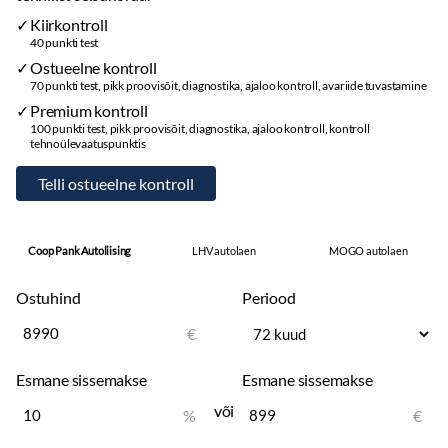
Kiirkontroll
Rehvid ja veljed
40 punkti test
Rehvirõhu kontrollsüsteem
Ostueelne kontroll
Suverehvid
70 punkti test, pikk proovisõit, diagnostika, ajaloo kontroll, avariide tuvastamine
Valuveljed
Premium kontroll
100 punkti test, pikk proovisõit, diagnostika, ajaloo kontroll, kontroll
Muu
tehnoülevaatuspunktis
Sportvedrustus
Pagasikate
Kaubakinnituse konksud
Reisiarvesti
Coop Pank Autoliising
LHV autolaen
MOGO autolaen
Ambient Light
Dynaudio helisüsteem
Ostuhind
Periood
€
Esmane sissemakse
Esmane sissemakse
või
%
€