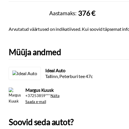
376 €
Aastamaks:
Arvutatud väärtused on indikatiivsed. Kui soovid täpsemat info
Müüja andmed
Ideal Auto
Tallinn, Peterburi tee 47c
Margus Kuusk
+37253859***
Näita
Saada e-mail
Soovid seda autot?