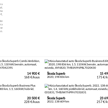
ara
t,
mma
€,
te
ra
use
us.
14 900 €
Škoda Superb
15 49
2020, 198 836 km
168 €/kuus
175 €/k
20 500 €
Škoda Superb
23 69
2022, 138 609 km
228 €/kuus
257 €/k