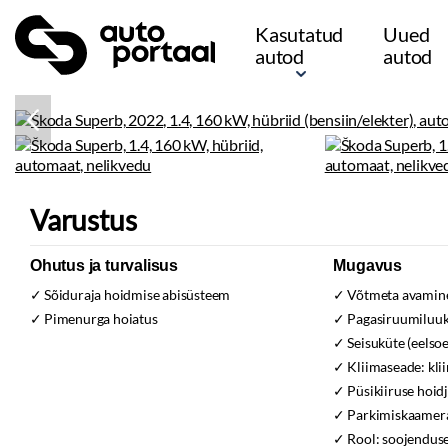
Kasutatud
Uued
autod
autod
Varustus
Ohutus ja turvalisus
Mugavus
Sõiduraja hoidmise abisüsteem
Võtmeta avamine
Pimenurga hoiatus
Pagasiruumiluuk e
Seisuküte (eelso
Kliimaseade:
kli
Püsikiiruse hoid
Parkimiskaamer
Rool:
soojendus