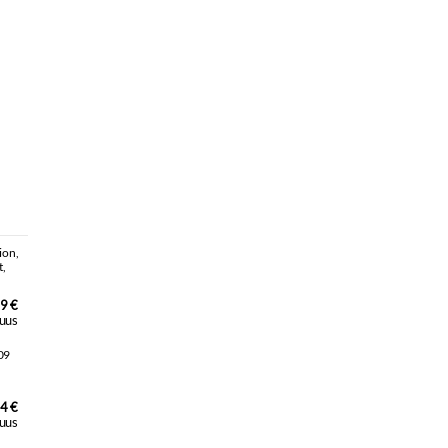
9 €
uus
4 €
uus