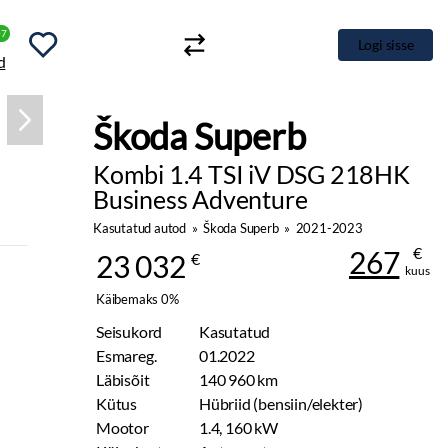
+7
Logi sisse
Škoda Superb
Kombi 1.4 TSI iV DSG 218HK
Business Adventure
Kasutatud autod
»
Škoda Superb
»
2021-2023
€
267
23 032
€
kuus
Käibemaks 0%
Seisukord
Kasutatud
Esmareg.
01.2022
Läbisõit
140 960 km
Kütus
Hübriid (bensiin/elekter)
Mootor
1.4, 160 kW