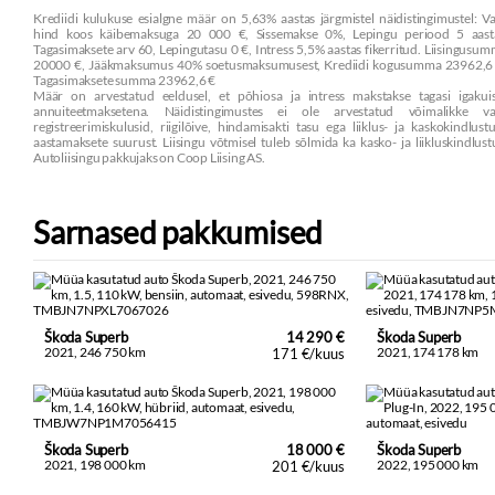
Krediidi kulukuse esialgne määr on 5,63% aastas järgmistel näidistingimustel: V
hind koos käibemaksuga 20 000 €, Sissemakse 0%, Lepingu periood 5 aasta
Tagasimaksete arv 60, Lepingutasu 0 €, Intress 5,5% aastas fikerritud. Liisingusu
20000 €, Jääkmaksumus 40% soetusmaksumusest, Krediidi kogusumma 23962,6 
Tagasimaksete summa 23962,6 €
Määr on arvestatud eeldusel, et põhiosa ja intress makstakse tagasi igakuis
annuiteetmaksetena. Näidistingimustes ei ole arvestatud võimalikke va
registreerimiskulusid, riigilõive, hindamisakti tasu ega liiklus- ja kaskokindlust
aastamaksete suurust. Liisingu võtmisel tuleb sõlmida ka kasko- ja liikluskindlust
Autoliisingu pakkujaks on Coop Liising AS.
Sarnased pakkumised
Škoda Superb
14 290 €
Škoda Superb
2021, 246 750 km
2021, 174 178 km
171 €/kuus
Škoda Superb
18 000 €
Škoda Superb
2021, 198 000 km
2022, 195 000 km
201 €/kuus