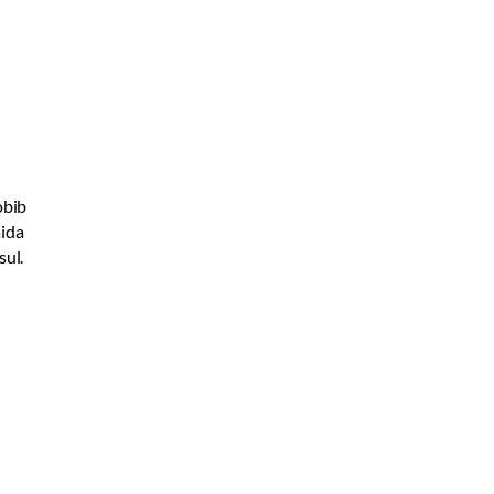
obib
äida
sul.