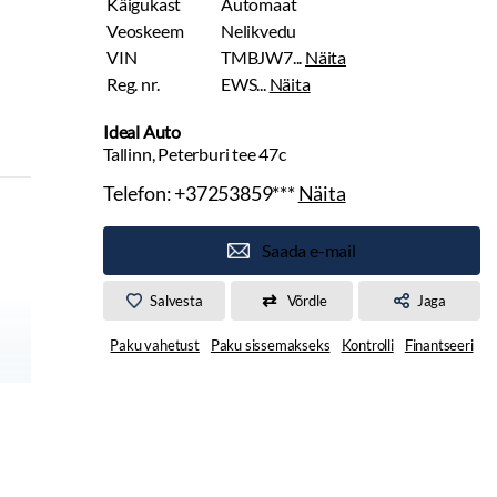
Käigukast
Automaat
Veoskeem
Nelikvedu
VIN
TMBJW7...
Näita
Reg. nr.
EWS...
Näita
Ideal Auto
Tallinn, Peterburi tee 47c
Telefon:
+37253859***
Näita
Saada e-mail
Salvesta
Võrdle
Jaga
Paku vahetust
Paku sissemakseks
Kontrolli
Finantseeri