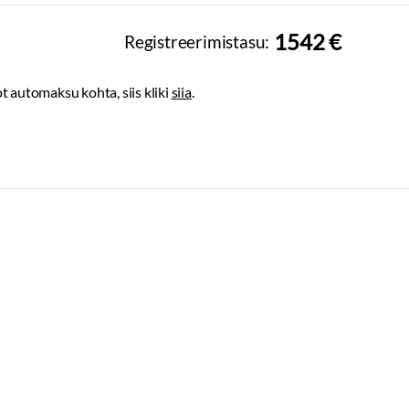
1542 €
Registreerimistasu:
t automaksu kohta, siis kliki
siia
.