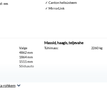
Canton helisüsteem
ed:
ees
MirrorLink
Massid, haagis, teljevahe
Valge
Tühimass:
2260
kg
4862
mm
1864
mm
1511
mm
Sõiduauto
ta rohkem