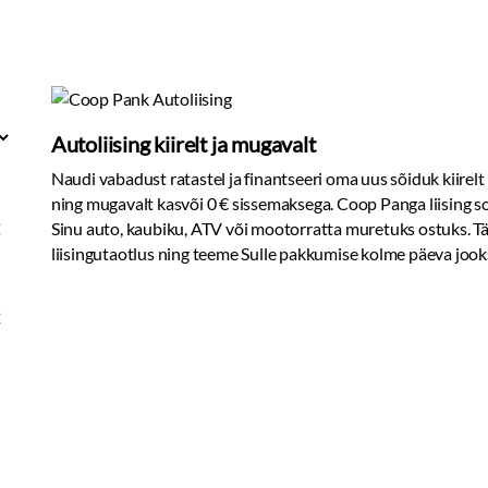
Autoliising kiirelt ja mugavalt
Naudi vabadust ratastel ja finantseeri oma uus sõiduk kiirelt
ning mugavalt kasvõi 0 € sissemaksega. Coop Panga liising s
€
Sinu auto, kaubiku, ATV või mootorratta muretuks ostuks. T
liisingutaotlus ning teeme Sulle pakkumise kolme päeva jook
€