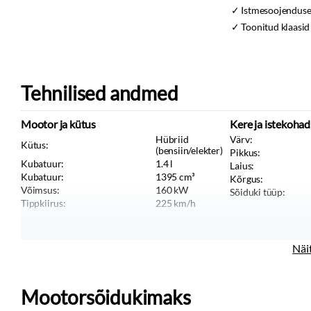
Istmesoojendus
Toonitud klaasid
Tehnilised andmed
Mootor ja kütus
Kere ja istekohad
Hübriid
Värv:
Kütus:
(bensiin/elekter)
Pikkus:
Kubatuur:
1.4
l
Laius:
Kubatuur:
1395
cm³
Kõrgus:
Võimsus:
160
kW
Sõiduki tüüp:
Tippkiirus:
225
km/h
Näi
Mootorsõidukimaks