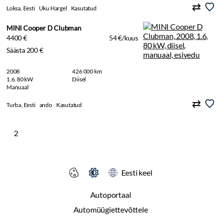
Loksa, Eesti
Uku Hargel
Kasutatud
MINI Cooper D Clubman
4400 €
54 €/kuus
Säästa 200 €
2008
426 000 km
1.6, 80 kW
Diisel
Manuaal
Turba, Eesti
ando
Kasutatud
2
Eesti keel
Autoportaal
Automüügiettevõttele