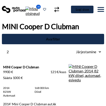
30
Logi sisse
MINI Cooper D Clubman
Ava filter
2
MINI Cooper D Clubman
9900 €
121 €/kuus
Säästa 1000 €
2014
168 000 km
82 kW
Diisel
Automaat
2014' Mini Cooper D Clubman aut.kk