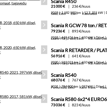
Scania R450
21 000 €
236 €/kuus
2018
1 182 500 km
12.7, 331 kW
Saku, Eesti
Elari
Kasutatud
Scania R GCW 78 ton / R
79 236 €
893 €/kuus
2018
449 436 km
650 kW
Diisel
Lääne-Harju vald, Eesti
KB Auto Eest
Scania R RETARDER / PL
56 916 €
641 €/kuus
2020
582 021 km
650 kW
Diisel
Lääne-Harju vald, Eesti
KB Auto Eest
Scania R540
68 076 €
767 €/kuus
2021
784 000 km
397 kW
Diisel
Purku küla, Eesti
Kaivi Trans
Kasu
Scania R580 6x2*4 EUR
73 036 €
823 €/kuus