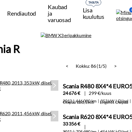
TASUTA
Kaubad
Lisa
Rendiautod
ja
kuulutus
varuosad
nia R
<
Kokku:
86 (1/5)
>
Scania R480 8X4*4 EURO
24 676 €
299 €/kuus
2013
446 000 km
353 kW
Diisel
Otepää vald, Eesti
Engeros Otepää
Scania R620 8X4*4 EURO
33 356 €
2011
705 400 km
456 kW
Diisel