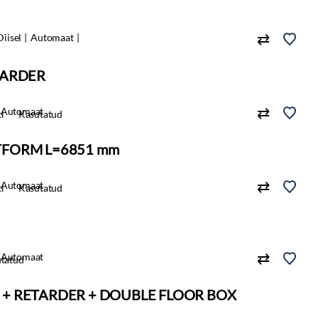
Diisel
Automaat
ETARDER
Automaat
i
Kasutatud
ATFORM L=6851 mm
Automaat
i
Kasutatud
Automaat
tatud
O6 + RETARDER + DOUBLE FLOOR BOX