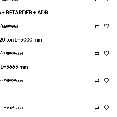
6 + RETARDER + ADR
Automaat
Kasutatud
 20 ton L=5000 mm
Automaat
i
Kasutatud
X L=5665 mm
Automaat
i
Kasutatud
Manuaal
i
Kasutatud