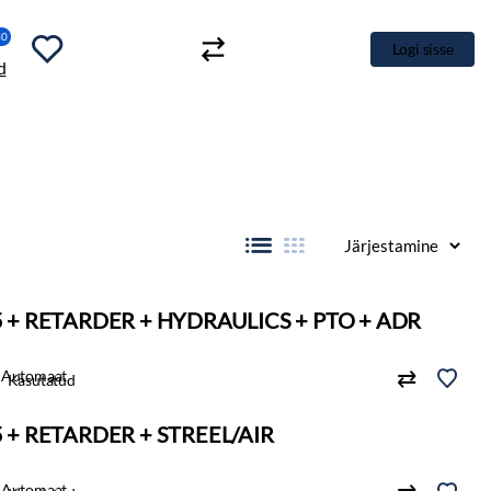
30
Logi sisse
5 + RETARDER + HYDRAULICS + PTO + ADR
Automaat
Kasutatud
5 + RETARDER + STREEL/AIR
Automaat