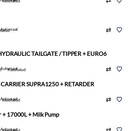
Kasutatud
Automaat
tatud
 HYDRAULIC TAILGATE / TIPPER + EURO6
Automaat
i
Kasutatud
 + CARRIER SUPRA1250 + RETARDER
Automaat
Kasutatud
r + 17000L + Milk Pump
Automaat
Kasutatud