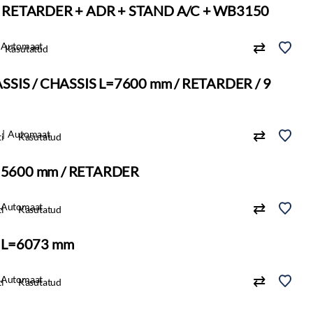
+ RETARDER + ADR + STAND A/C + WB3150
Automaat
Kasutatud
ASSIS / CHASSIS L=7600 mm / RETARDER / 9
Automaat
i
Kasutatud
 L=5600 mm / RETARDER
Automaat
i
Kasutatud
X L=6073 mm
Automaat
i
Kasutatud