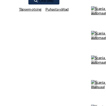
Täpsem otsing
Puhasta väljad