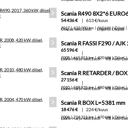
Scania R490 8X2*6 EURO
54 436 €
613 €/kuus
2017
432 100 km
360 kW
Diisel
Otepää vald, Eesti
Engeros Otepää
Scania R FASSI F290 / AJK
65 596 €
2008
665 851 km
420 kW
Diisel
Lääne-Harju vald, Eesti
KB Auto Eest
Scania R RETARDER / BO
27 156 €
2010
588 835 km
480 kW
Diisel
Lääne-Harju vald, Eesti
KB Auto Eest
Scania R BOX L=5381 mm
18 476 €
224 €/kuus
2004
718 321 km
470 kW
Diisel
Lääne-Harju vald, Eesti
KB Auto Eest