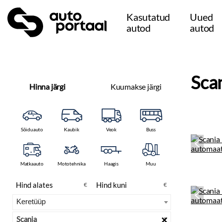
Kasutatud
Uued
autod
autod
Sca
Hinna järgi
Kuumakse järgi
Sõiduauto
Kaubik
Veok
Buss
Matkaauto
Mototehnika
Haagis
Muu
€
€
×
Scania