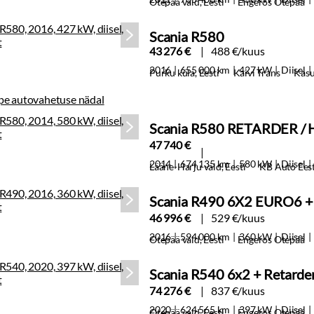
Otepää vald, Eesti
Engeros Otepää
Scania R580
43 276 €
488 €/kuus
2016
655 000 km
427 kW
Diisel
Purku küla, Eesti
Kaivi Trans
Kasu
Scania R580 RETARDER /
47 740 €
2014
674 135 km
580 kW
Diisel
Lääne-Harju vald, Eesti
KB Auto Eest
Scania R490 6X2 EURO6
46 996 €
529 €/kuus
2016
594 000 km
360 kW
Diisel
Otepää vald, Eesti
Engeros Otepää
Scania R540 6x2 + Retarde
74 276 €
837 €/kuus
2020
624 565 km
397 kW
Diisel
Otepää vald, Eesti
Engeros Otepää