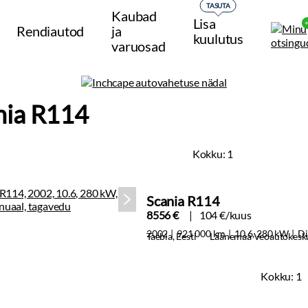
TASUTA
Kaubad
Lisa
Rendiautod
ja
kuulutus
varuosad
nia R114
Kokku:
1
Scania R114
8556 €
104 €/kuus
2002
921 000 km
10.6, 280 kW
Di
Taebla, Eesti
Läänemaa Veoautokesk
Kokku:
1