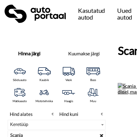
Kasutatud
Uued
autod
autod
Sca
Hinna järgi
Kuumakse järgi
Sõiduauto
Kaubik
Veok
Buss
Matkaauto
Mototehnika
Haagis
Muu
€
€
×
Scania