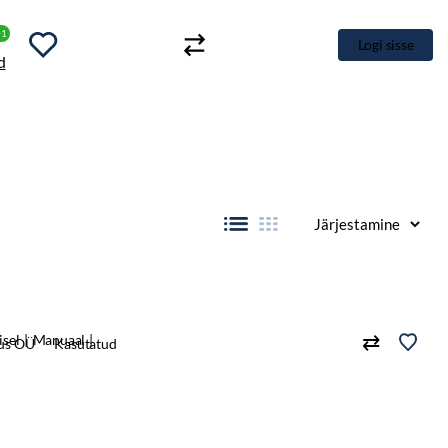
+1
Logi sisse
isel
Manuaal
us OÜ
Kasutatud