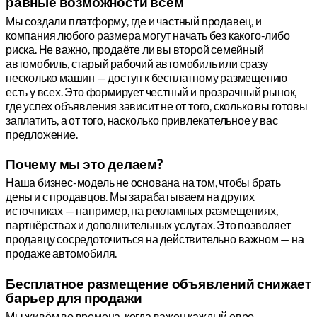
Мы создали платформу, где и частный продавец, и
компания любого размера могут начать без какого-либо
риска. Не важно, продаёте ли вы второй семейный
Бесплатное размещение объявлений
автомобиль, старый рабочий автомобиль или сразу
несколько машин — доступ к бесплатному размещению
равные возможности всем
есть у всех. Это формирует честный и прозрачный рынок,
где успех объявления зависит не от того, сколько вы готовы
заплатить, а от того, насколько привлекательное у вас
предложение.
Наша бизнес-модель не основана на том, чтобы брать
деньги с продавцов. Мы зарабатываем на других
источниках — например, на рекламных размещениях,
партнёрствах и дополнительных услугах. Это позволяет
продавцу сосредоточиться на действительно важном — на
продаже автомобиля.
Почему мы это делаем?
Мы живём во времена, когда важен каждый евро.