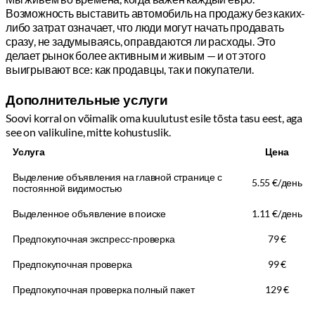
Возможность выставить автомобиль на продажу без каких-
либо затрат означает, что люди могут начать продавать
сразу, не задумываясь, оправдаются ли расходы. Это
делает рынок более активным и живым — и от этого
выигрывают все: как продавцы, так и покупатели.
Бесплатное размещение объявлений
Soovi korral on võimalik oma kuulutust esile tõsta tasu eest, aga
барьер для продажи
see on valikuline, mitte kohustuslik.
Услуга
Цена
Выделение объявления на главной странице с
5.55 €/день
постоянной видимостью
Выделенное объявление в поиске
1.11 €/день
Предпокупочная экспресс-проверка
79 €
Предпокупочная проверка
99 €
Дополнительные услуги
Предпокупочная проверка полный пакет
129 €