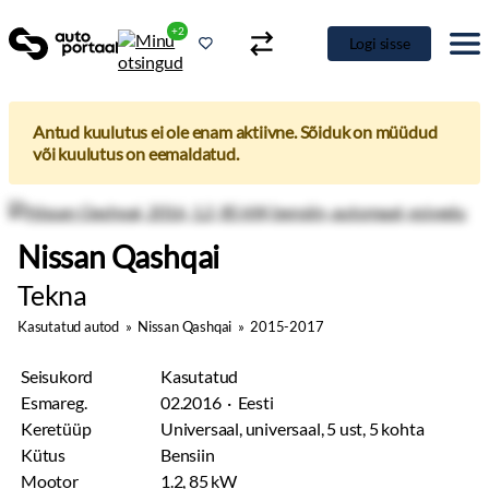
+2
Logi sisse
Antud kuulutus ei ole enam aktiivne. Sõiduk on müüdud
või kuulutus on eemaldatud.
Nissan Qashqai
Tekna
Kasutatud autod
»
Nissan Qashqai
»
2015-2017
Seisukord
Kasutatud
Esmareg.
02.2016 · Eesti
Keretüüp
Universaal, universaal, 5 ust, 5 kohta
Kütus
Bensiin
Mootor
1.2, 85 kW