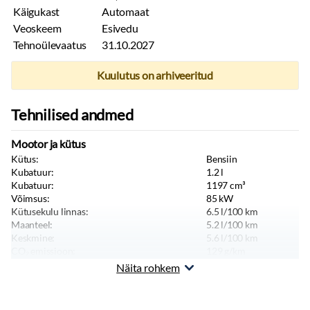
Käigukast
Automaat
Veoskeem
Esivedu
Tehnoülevaatus
31.10.2027
Kuulutus on arhiveeritud
Tehnilised andmed
Mootor ja kütus
Kütus:
Bensiin
Kubatuur:
1.2
l
Kubatuur:
1197
cm³
Võimsus:
85
kW
Kütusekulu linnas:
6.5
l/100 km
Maanteel:
5.2
l/100 km
Keskmine:
5.6
l/100 km
CO₂ emissioon:
129
g/km
Tippkiirus:
173
km/h
Näita rohkem
Kere ja istekohad
Värv:
Hall