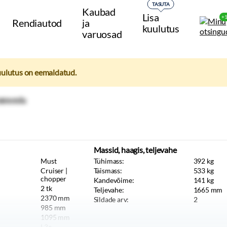
TASUTA
Kaubad
Lisa
+
Rendiautod
ja
kuulutus
varuosad
uulutus on eemaldatud.
Massid, haagis, teljevahe
Must
Tühimass:
392
kg
Cruiser |
Täismass:
533
kg
chopper
Kandevõime:
141
kg
2
tk
Teljevahe:
1665
mm
2370
mm
Sildade arv:
2
985
mm
1095
mm
L3e