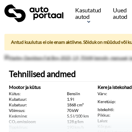
Kasutatud
Uued
autod
autod
Antud kuulutus ei ole enam aktiivne. Sõiduk on müüdud või k
Tehnilised andmed
Mootor ja kütus
Kere ja istekohad
Kütus:
Bensiin
Värv:
Kubatuur:
1.9
l
Keretüüp:
Kubatuur:
1868
cm³
Istekohti:
Võimsus:
70
kW
Pikkus:
Keskmine:
5.5
l/100 km
Laius:
CO₂ emissioon:
128
g/km
Kõrgus:
Tippkiirus:
190
km/h
Sõiduki kategooria: