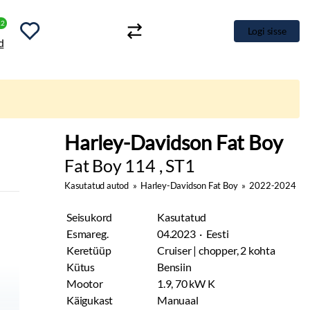
12
Logi sisse
Fat Boy 114 , ST1
Harley
Kasutatud autod
»
Harley-Davidson Fat Boy
»
2022-2024
Seisukord
Kasutatud
Esmareg.
04.2023 · Eesti
Keretüüp
Cruiser | chopper, 2 kohta
Kütus
Bensiin
Mootor
1.9, 70 kW K
Käigukast
Manuaal