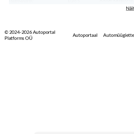
Heitmenorm:
Euro 5
Sõiduki tüüp:
Näi
© 2024-2026 Autoportal
Autoportaal
Automüügiette
Platforms OÜ