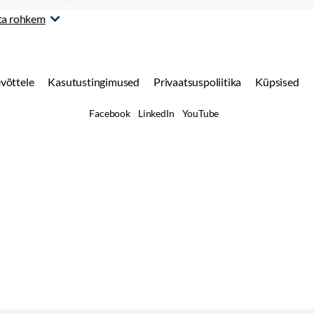
Mototehnika
ta rohkem
võttele
Kasutustingimused
Privaatsuspoliitika
Küpsised
Facebook
LinkedIn
YouTube