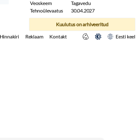
Veoskeem
Tagavedu
Tehnoülevaatus
30.04.2027
Kuulutus on arhiveeritud
Hinnakiri
Reklaam
Kontakt
Eesti keel