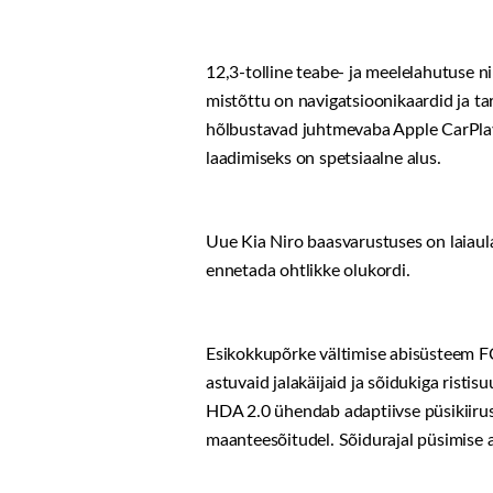
12,3-tolline teabe- ja meelelahutuse n
mistõttu on navigatsioonikaardid ja ta
hõlbustavad juhtmevaba Apple CarPlay j
laadimiseks on spetsiaalne alus.
Uue Kia Niro baasvarustuses on laiaul
ennetada ohtlikke olukordi.
Esikokkupõrke vältimise abisüsteem FC
astuvaid jalakäijaid ja sõidukiga risti
HDA 2.0 ühendab adaptiivse püsikiirus
maanteesõitudel. Sõidurajal püsimise a