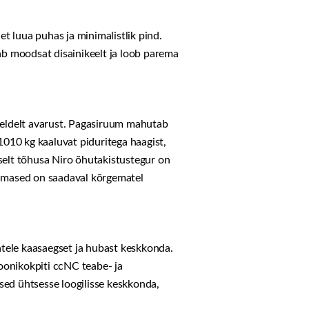
 luua puhas ja minimalistlik pind.
ab moodsat disainikeelt ja loob parema
eldelt avarust. Pagasiruum mahutab
1010 kg kaaluvat piduritega haagist,
selt tõhusa Niro õhutakistustegur on
viimased on saadaval kõrgematel
atele kaasaegset ja hubast keskkonda.
oonikokpiti ccNC teabe- ja
sed ühtsesse loogilisse keskkonda,