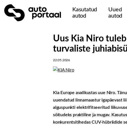
Kasutatud
Uued
autod
autod
Uus Kia Niro tuleb
turvaliste juhiabi
22.05.2026
Kia Europe avalikustas uue Niro. Tänu 
uuendatud linnamaastur igapäevast lii
alguspunkti elektrifitseeritud liikuv
sõitudeks praktiline ja mugav. Kasutu
konkurentsitihedas CUV-hübriidide se