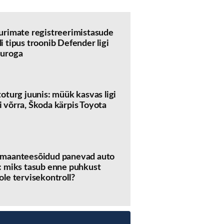
urimate registreerimistasude
i tipus troonib Defender ligi
euroga
toturg juunis: müük kasvas ligi
 võrra, Škoda kärpis Toyota
 maanteesõidud panevad auto
: miks tasub enne puhkust
ole tervisekontroll?