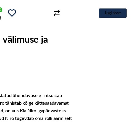
2
Logi sisse
 välimuse ja
iustatud ühenduvusele lihtsustab
iro tähistab kõige kättesaadavamat
d, on uus Kia Niro igapäevasteks
ud Niro tugevdab oma rolli äärmiselt