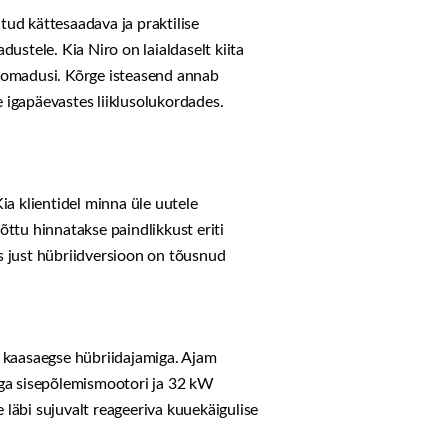
tud kättesaadava ja praktilise
dustele. Kia Niro on laialdaselt kiita
õhiomadusi. Kõrge isteasend annab
e igapäevastes liiklusolukordades.
ia klientidel minna üle uutele
õttu hinnatakse paindlikkust eriti
s just hübriidversioon on tõusnud
 kaasaegse hübriidajamiga. Ajam
ega sisepõlemismootori ja 32 kW
läbi sujuvalt reageeriva kuuekäigulise