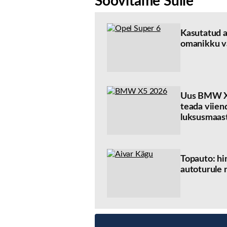
Soovitame Sulle
Kasutatud a
omanikku v
Uus BMW X5
teada viien
luksusmaast
Topauto: hi
autoturule 