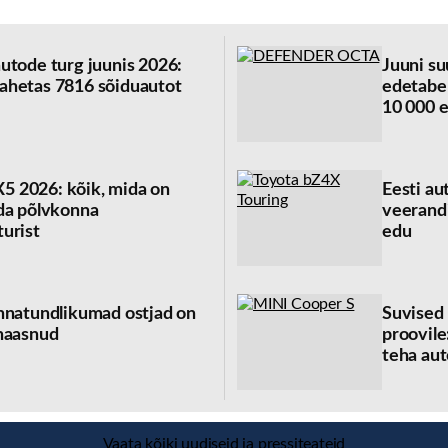
utode turg juunis 2026:
Juuni su
ahetas 7816 sõiduautot
edetabel
10 000 
 2026: kõik, mida on
Eesti au
da põlvkonna
veerandi
urist
edu
nnatundlikumad ostjad on
Suvised
naasnud
proovile
teha aut
Vaata kõiki uudiseid ja pressiteateid