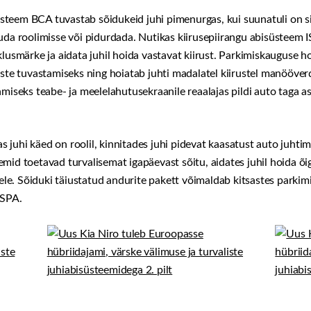
teem BCA tuvastab sõidukeid juhi pimenurgas, kui suunatuli on si
uda roolimisse või pidurdada. Nutikas kiirusepiirangu abisüsteem 
klusmärke ja aidata juhil hoida vastavat kiirust. Parkimiskauguse h
tuste tuvastamiseks ning hoiatab juhti madalatel kiirustel manöö
amiseks teabe- ja meelelahutusekraanile reaalajas pildi auto taga a
juhi käed on roolil, kinnitades juhi pidevat kaasatust auto juhtimi
mid toetavad turvalisemat igapäevast sõitu, aidates juhil hoida õi
udele. Sõiduki täiustatud andurite pakett võimaldab kitsastes park
RSPA.