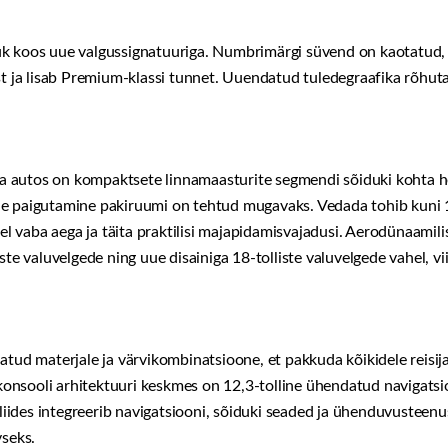
k koos uue valgussignatuuriga. Numbrimärgi süvend on kaotatud, et
st ja lisab Premium-klassi tunnet. Uuendatud tuledegraafika rõhut
 autos on kompaktsete linnamaasturite segmendi sõiduki kohta h
sjade paigutamine pakiruumi on tehtud mugavaks. Vedada tohib kuni 
 vaba aega ja täita praktilisi majapidamisvajadusi. Aerodünaamili
iste valuvelgede ning uue disainiga 18-tolliste valuvelgede vahel, 
atud materjale ja värvikombinatsioone, et pakkuda kõikidele reisij
nsooli arhitektuuri keskmes on 12,3-tolline ühendatud navigatsi
ides integreerib navigatsiooni, sõiduki seaded ja ühenduvusteenu
ivseks.