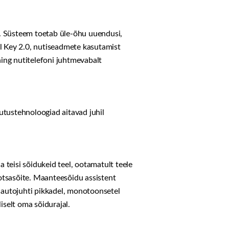
es. Süsteem toetab üle-õhu uuendusi,
tal Key 2.0, nutiseadmete kasutamist
ning nutitelefoni juhtmevabalt
utustehnoloogiad aitavad juhil
teisi sõidukeid teel, ootamatult teele
a otsasõite. Maanteesõidu assistent
s autojuhti pikkadel, monotoonsetel
iselt oma sõidurajal.