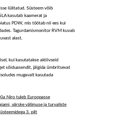
sse lülitatud. Süsteem võib
ISLA kasutab kaamerat ja
oiatus PDW, mis töötab nii ees kui
verdades. Tagurdamismonitor RVM kuvab
suvast alast.
sel, kui kasutatakse aktiivseid
get sõiduasendit, jälgida ümbritsevat
imisoludes mugavalt kasutada