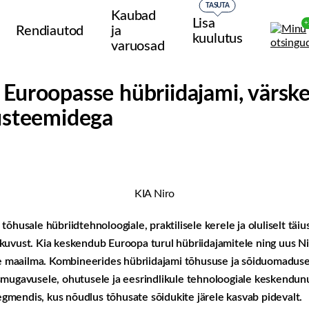
TASUTA
Kaubad
Lisa
+
Rendiautod
ja
kuulutus
varuosad
 Euroopasse hübriidajami, värske
süsteemidega
KIA Niro
tõhusale hübriidtehnoloogiale, praktilisele kerele ja oluliselt tä
kuvust. Kia keskendub Euroopa turul hübriidajamitele ning uus N
use maailma. Kombineerides hübriidajami tõhususe ja sõiduomaduse
smugavusele, ohutusele ja eesrindlikule tehnoloogiale keskendun
gmendis, kus nõudlus tõhusate sõidukite järele kasvab pidevalt.