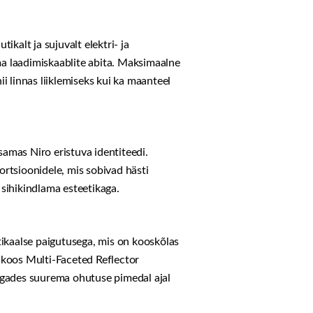
ikalt ja sujuvalt elektri- ja
ma laadimiskaablite abita. Maksimaalne
i linnas liiklemiseks kui ka maanteel
samas Niro eristuva identiteedi.
ortsioonidele, mis sobivad hästi
 sihikindlama esteetikaga.
ikaalse paigutusega, mis on kooskõlas
d koos Multi-Faceted Reflector
tagades suurema ohutuse pimedal ajal