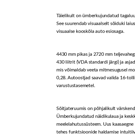
Täielikult on ümberkujundatud tagaluu
See suurendab visuaalselt sõiduki laiu
visuaalse kooskõla auto esiosaga.
4430 mm pikas ja 2720 mm teljevahega
430 liitrit (VDA standardi järgi) ja a
mis võimaldab veeta mitmesugusel moel
0,28. Autoostjad saavad valida 16-toll
varustustasemetel.
Sõitjateruumis on põhjalikult värskend
Ümberkujundatud näidikulaua ja keskko
meelelahutussüsteem. Uus kaasaegne li
tehes funktsioonide haldamise intuiti