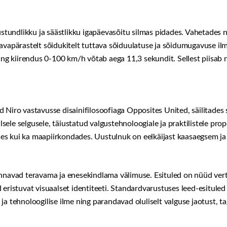
stundlikku ja säästlikku igapäevasõitu silmas pidades. Vahetades nut
avapärastelt sõidukitelt tuttava sõiduulatuse ja sõidumugavuse il
ing kiirendus 0-100 km/h võtab aega 11,3 sekundit. Sellest piisab ni
 Niro vastavusse disainifilosoofiaga Opposites United, säilitades 
ele selgusele, täiustatud valgustehnoloogiale ja praktilistele prop
luses kui ka maapiirkondades. Uustulnuk on eelkäijast kaasaegsem ja
annavad teravama ja enesekindlama välimuse. Esituled on nüüd vert
 eristuvat visuaalset identiteeti. Standardvarustuses leed-esitule
ja tehnoloogilise ilme ning parandavad oluliselt valguse jaotust, 