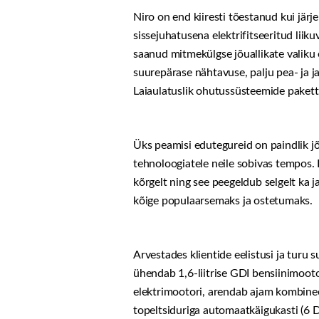
Niro on end kiiresti tõestanud kui jär
sissejuhatusena elektrifitseeritud liik
saanud mitmekülgse jõuallikate valiku 
suurepärase nähtavuse, palju pea- ja j
Laiaulatuslik ohutussüsteemide pakett 
Üks peamisi edutegureid on paindlik jõu
tehnoloogiatele neile sobivas tempos. E
kõrgelt ning see peegeldub selgelt ka
kõige populaarsemaks ja ostetumaks.
Arvestades klientide eelistusi ja tur
ühendab 1,6-liitrise GDI bensiinimoot
elektrimootori, arendab ajam kombinee
topeltsiduriga automaatkäigukasti (6 