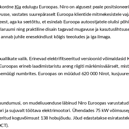
jekordne
Kia
edulugu Euroopas. Niro on algusest peale positsioneeri
uvusse, vastates suurepäraselt Euroopa klientide mitmekesistele vaja
eest, aga ka seetõttu, et esindab Euroopa autoostjatele olulisi p
alaruumi ning praktiline disain tagavad mugavuse ja kasutuslihtsus
annab juhile enesekindlust kõigis teeoludes ja iga ilmaga.
allikate valik. Erinevad elektrifitseeritud versioonid võimaldasid K
uroopas erineb laadimistaristu areng riigiti märkimisväärselt, mist
 jaemüügi numbrites. Euroopas on müüdud 620 000 Nirot, kusjuure
u suundumusi, on mudeliuuenduse läbinud Niro Euroopas varustatud
ori ja sujuvalt töötava elektrimootori. Ühendades 75 kW võimsus
ritud koguvõimsust 138 hobujõudu. Jõud edastatakse esiratastele 
DCT).