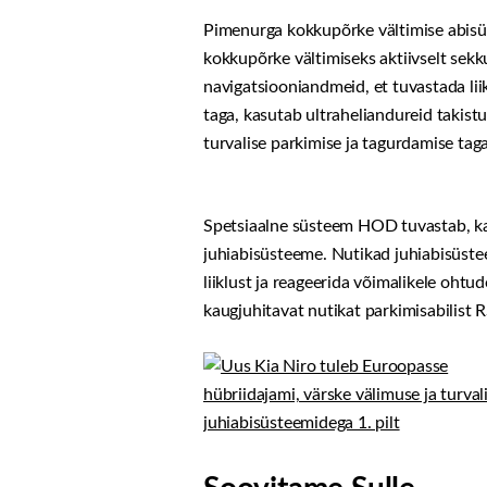
Pimenurga kokkupõrke vältimise abisüs
kokkupõrke vältimiseks aktiivselt sekk
navigatsiooniandmeid, et tuvastada lii
taga, kasutab ultraheliandureid takis
turvalise parkimise ja tagurdamise tag
Spetsiaalne süsteem HOD tuvastab, kas 
juhiabisüsteeme. Nutikad juhiabisüstee
liiklust ja reageerida võimalikele oht
kaugjuhitavat nutikat parkimisabilist 