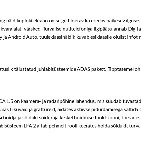
ing näidikuploki ekraan on selgelt loetav ka eredas päikesevalgus
rkvara alati värsked. Turvalise nutitelefoniga ligipääsu annab Digi
a Android Auto, tuuleklaasinäidik kuvab esiklaasile olulist infot 
atuslik täiustatud juhiabisüsteemide ADAS pakett. Tipptasemel oh
A 1.5 on kaamera- ja radaripõhine lahendus, mis suudab tuvastada 
suunas liikuvaid jalgrattureid, aidates aktiivse pidurdamisega vältid
ehoidja ja sõiduki sõiduraja keskel hoidmise funktsiooni, toetade
bisüsteem LFA 2 aitab pehmelt rooli keerates hoida sõidukit turval