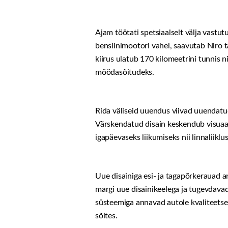
Ajam töötati spetsiaalselt välja vastutu
bensiinimootori vahel, saavutab Niro t
kiirus ulatub 170 kilomeetrini tunnis n
möödasõitudeks.
Rida väliseid uuendus viivad uuendatud
Värskendatud disain keskendub visuaals
igapäevaseks liikumiseks nii linnaliik
Uue disainiga esi- ja tagapõrkerauad 
margi uue disainikeelega ja tugevdavad
süsteemiga annavad autole kvaliteetse 
sõites.