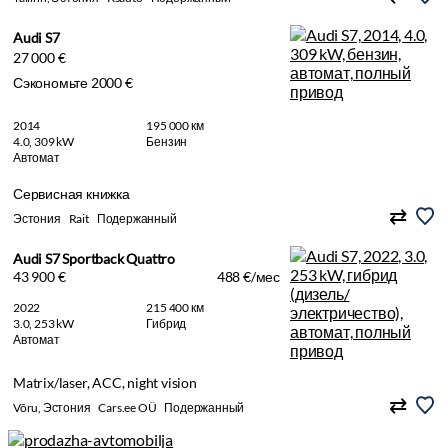
Audi S7
27 000 €
Сэкономьте 2000 €
2014
195 000 км
4.0, 309 kW
Бензин
Автомат
Сервисная книжка
Эстония
Rait
Подержанный
Audi S7 Sportback Quattro
43 900 €
488 €/мес
2022
215 400 км
3.0, 253 kW
Гибрид
Автомат
Matrix/laser, ACC, night vision
Võru, Эстония
Cars.ee OÜ
Подержанный