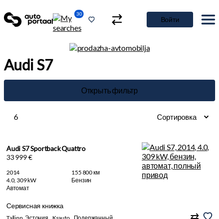
30
Войти
Audi S7
Открыть фильтр
6
Audi S7 Sportback Quattro
33 999 €
2014
155 800 км
4.0, 309 kW
Бензин
Автомат
Сервисная книжка
Tallinn, Эстония
Ksauto
Подержанный