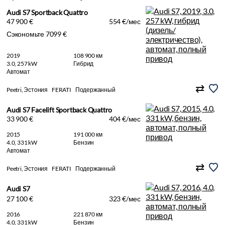
Audi S7 Sportback Quattro
47 900 €
554 €/мес
Сэкономьте 7099 €
2019
108 900 км
3.0, 257 kW
Гибрид
Автомат
Peetri, Эстония
FERATI
Подержанный
Audi S7 Facelift Sportback Quattro
33 900 €
404 €/мес
2015
191 000 км
4.0, 331 kW
Бензин
Автомат
Peetri, Эстония
FERATI
Подержанный
Audi S7
27 100 €
323 €/мес
2016
221 870 км
4.0, 331 kW
Бензин