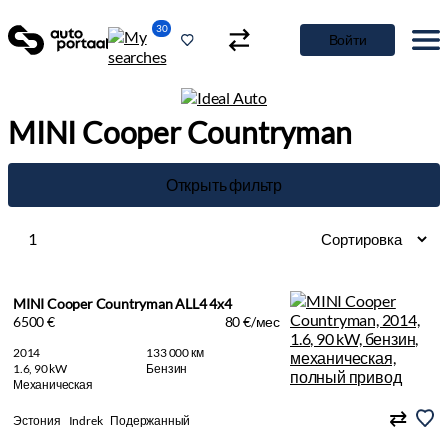
30
Войти
MINI Cooper Countryman
Открыть фильтр
1
MINI Cooper Countryman ALL4 4x4
6500 €
80 €/мес
2014
133 000 км
1.6, 90 kW
Бензин
Механическая
Эстония
Indrek
Подержанный