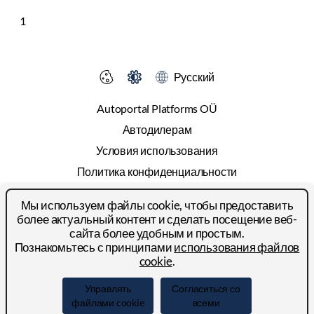
1
Русский
Autoportal Platforms OÜ
Автодилерам
Условия использования
Политика конфиденциальности
Cookies
Мы используем файлы cookie, чтобы предоставить
Прайс-лист
более актуальный контент и сделать посещение веб-
сайта более удобным и простым.
Реклама
Познакомьтесь с принципами
использования файлов
Контакты
cookie
.
© 2024-2026 Autoportal Platforms OÜ
Управлять
Согласиться со
файлами cookie
всеми