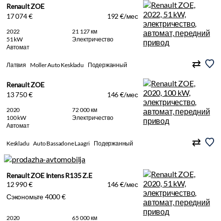
Renault ZOE
17 074 €
192 €/мес
2022
21 127 км
51 kW
Электричество
Автомат
Латвия
Moller Auto Keskladu
Подержанный
Renault ZOE
13 750 €
146 €/мес
2020
72 000 км
100 kW
Электричество
Автомат
Keskladu
Auto Bassadone Laagri
Подержанный
Renault ZOE Intens R135 Z.E
12 990 €
146 €/мес
Сэкономьте 4000 €
2020
65 000 км