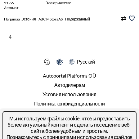
51 kW
Электричество
Автомат
Harjumaa, Эстония
ABC Motors AS
Подержанный
4
Русский
Autoportal Platforms OÜ
Автодилерам
Условия использования
Политика конфиденциальности
Cookies
Мы используем файлы cookie, чтобы предоставить
Прайс-лист
более актуальный контент и сделать посещение веб-
сайта более удобным и простым.
Реклама
Познакомьтесь с принципами
использования файлов