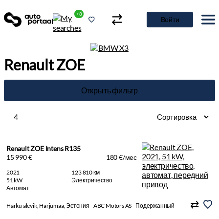
+8
Войти
Renault ZOE
Открыть фильтр
4
Renault ZOE Intens R135
15 990 €
180 €/мес
2021
123 810 км
51 kW
Электричество
Автомат
Harku alevik, Harjumaa, Эстония
ABC Motors AS
Подержанный