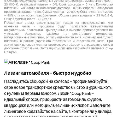
5,63% при следующих примерных условиях: Стоимость имущества с НДС –
20 000 €; Авансовый платеж – 0%; Срок договора – 5 лет; Количество
платежей – 60; Плата за заключение договора – 0 €; Фиксированная годовая
процентная ставка – 5,5%. Сумма лизинга – 20 000 €; Остаточная стоимость
– 40% от стоимости приобретения; Общая сумма кредита – 23 962,6 €;
Общая сумма выплат – 23 962,6 €.
Процентная ставка рассчитывается исходя из предположения, что
основная часть и проценты будут погашаться ежемесячными
аннуитетными платежами. Приведенные в качестве примера условия не
учитывают возможные расходы на регистрацию имущества,
государственные пошлины, оплату оценочного акта и размер ежегодных
платежей в рамках дорожного страхования и страхования каско. При
заключении договора лизинга также следует оформить страхование каско и
дорожное страхование. Поставщиком лизинга автомобиля является Coop
Liising AS.
Лизинг автомобиля – быстро и удобно
Насладитесь свободой на колесах – профинансируйте
свое новое транспортное средство быстро и удобно, хоть
с нулевым первым взносом. Лизинг Coop Pank –
идеальный способ приобрести автомобиль, фургон,
квадроцикл или мотоцикл без лишних хлопот. Заполните
лизинговое ходатайство на сайте, в конторе или у дилера,