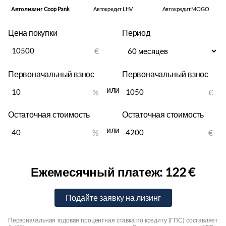
Автолизинг Coop Pank
Автокредит LHV
Автокредит MOGO
Цена покупки
Период
€
Первоначальный взнос
Первоначальный взнос
или
%
€
Остаточная стоимость
Остаточная стоимость
или
%
€
Ежемесячный платеж:
122 €
Первоначальная годовая процентная ставка по кредиту (ГПС) составляет