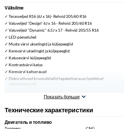
Välisilme
Terasveljed R16 (6J x 16)- Rehvid 205/60 R16
Valuveljed "Design" 6J x 16 - Rehvid 205/60 R16
Valuveljed "Dynamic" 6.5J x 17 - Rehvid 205/55 R16
LED-päevatuled
Musta värvi ukselingid ja küljepeeglid
Kerevärvi ukselingid ja küljepeeglid
Katusevärvi küljepeeglid
Kontrastvärvi katus
Kerevärvi kaitserauad
Dekoratiivsed kroomdetailid tagakaitserauas (peidetud
väljalasketorud)
Kroomliist külgakende alaservas
Показать больше
Mustad katusereelingud
Hõbedased katusereelingud
Технические характеристики
Kurvitulede funktsiooniga esiudutuled
Двигатель и топливо
Salong
Топливо:
CNG