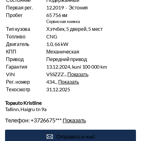
Первая рег.
12.2019 · Эстония
Пробег
65 756 км
Сервисная книжка
Тип кузова
Хэтчбек, 5 дверей, 5 мест
Топливо
CNG
Двигатель
1.0, 66 kW
КПП
Механическая
Привод
Передний привод
Гарантия
13.12.2024, kuni 100 000 km
VIN
VSSZZZ...
Показать
Рег. номер
434...
Показать
Техосмотр
31.12.2025
Topauto Kristiine
Tallinn, Haigru tn 9a
Телефон:
+3726675***
Показать
Отправить e-mail