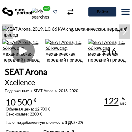
+61
Войти
+16
SEAT Arona
Xcellence
Подержанные
»
SEAT Arona
»
2018-2020
€
122
10 500
€
мес
Обычная цена: 12 700 €
Сэкономьте: 2200 €
Налог на добавленную стоимость (НДС) - 0%
Состояние
Подержанный