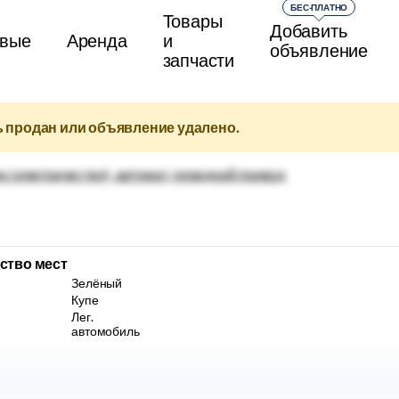
БЕС-ПЛАТНО
Товары
Добавить
вые
Аренда
и
объявление
запчасти
 продан или объявление удалено.
ество мест
Зелёный
Купе
Лег.
автомобиль