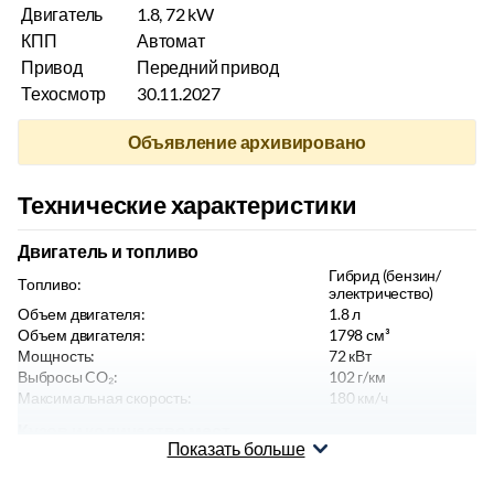
Двигатель
1.8, 72 kW
КПП
Автомат
Привод
Передний привод
Техосмотр
30.11.2027
Объявление архивировано
Технические характеристики
Двигатель и топливо
Гибрид (бензин/
Топливо:
электричество)
Объем двигателя:
1.8
л
Объем двигателя:
1798
см³
Мощность:
72
кВт
Выбросы CO₂:
102
г/км
Максимальная скорость:
180
км/ч
Кузов и количество мест
Показать больше
Цвет:
Белый
Тип кузова:
Универсал