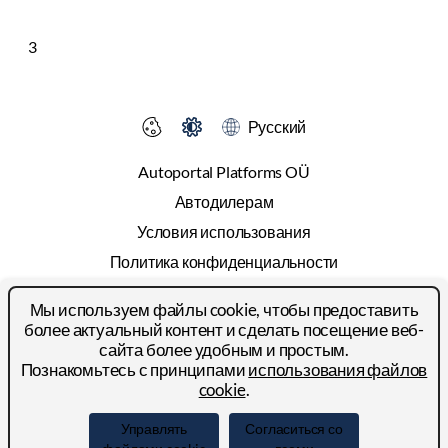
3
Русский
Autoportal Platforms OÜ
Автодилерам
Условия использования
Политика конфиденциальности
Cookies
Мы используем файлы cookie, чтобы предоставить
Прайс-лист
более актуальный контент и сделать посещение веб-
сайта более удобным и простым.
Реклама
Познакомьтесь с принципами
использования файлов
Контакты
cookie
.
© 2024-2026 Autoportal Platforms OÜ
Управлять
Согласиться со