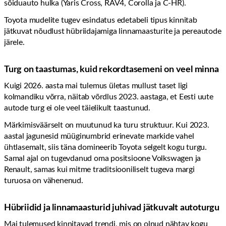
sõiduauto hulka (Yaris Cross, RAV4, Corolla ja C-HR).
Toyota mudelite tugev esindatus edetabeli tipus kinnitab
jätkuvat nõudlust hübriidajamiga linnamaasturite ja pereautode
järele.
Turg on taastumas, kuid rekordtasemeni on veel minna
Kuigi 2026. aasta mai tulemus ületas mullust taset ligi
kolmandiku võrra, näitab võrdlus 2023. aastaga, et Eesti uute
autode turg ei ole veel täielikult taastunud.
Märkimisväärselt on muutunud ka turu struktuur. Kui 2023.
aastal jagunesid müüginumbrid erinevate markide vahel
ühtlasemalt, siis täna domineerib Toyota selgelt kogu turgu.
Samal ajal on tugevdanud oma positsioone Volkswagen ja
Renault, samas kui mitme traditsiooniliselt tugeva margi
turuosa on vähenenud.
Hübriidid ja linnamaasturid juhivad jätkuvalt autoturgu
Mai tulemused kinnitavad trendi, mis on olnud nähtav kogu