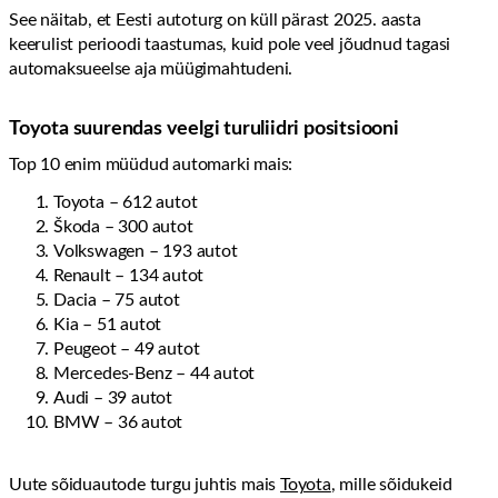
See näitab, et Eesti autoturg on küll pärast 2025. aasta
keerulist perioodi taastumas, kuid pole veel jõudnud tagasi
automaksueelse aja müügimahtudeni.
Toyota suurendas veelgi turuliidri positsiooni
Top 10 enim müüdud automarki mais:
Toyota – 612 autot
Škoda – 300 autot
Volkswagen – 193 autot
Renault – 134 autot
Dacia – 75 autot
Kia – 51 autot
Peugeot – 49 autot
Mercedes-Benz – 44 autot
Audi – 39 autot
BMW – 36 autot
Uute sõiduautode turgu juhtis mais
Toyota
, mille sõidukeid