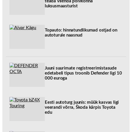
teada viienda põlvkonna
luksusmaasturist
Topauto: hinnatundlikumad ostjad on
autoturule naasnud
Juuni suurimate registreerimistasude
edetabeli tipus troonib Defender ligi 10
000 euroga
Eesti autoturg juunis: müük kasvas ligi
veerandi võrra, Škoda kärpis Toyota
edu