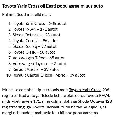
Toyota Yaris Cross oli Eesti populaarseim uus auto
Enimmüüdud mudelid mais:
Toyota Yaris Cross – 206 autot
Toyota RAV4 – 171 autot
Škoda Octavia – 128 autot
Toyota Corolla – 96 autot
Škoda Kodiaq – 92 autot
Toyota C-HR – 68 autot
Volkswagen T-Roc – 65 autot
Volkswagen Tayron – 52 autot
Renault Austral – 39 autot
Renault Captur E-Tech Hybrid – 39 autot
Mudelite edetabeli tipus troonis mais
Toyota Yaris Cross
206
registreeritud autoga. Teisele kohale platseerus
Toyota RAV4
,
mida võeti arvele 171, ning kolmandaks jäi
Škoda Octavia
128
registreeringuga. Toyota ülekaalu turul näitab ka asjaolu, et
margi neli mudelit mahtusid kuu kümne populaarsema