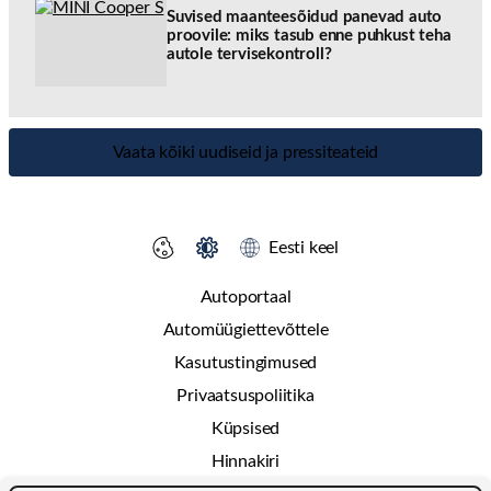
Suvised maanteesõidud panevad auto
proovile: miks tasub enne puhkust teha
autole tervisekontroll?
Vaata kõiki uudiseid ja pressiteateid
Eesti keel
Autoportaal
Automüügiettevõttele
Kasutustingimused
Privaatsuspoliitika
Küpsised
Hinnakiri