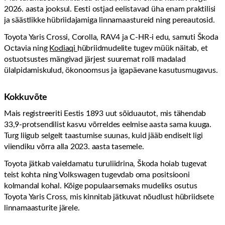
2026. aasta jooksul. Eesti ostjad eelistavad üha enam praktilisi
ja säästlikke hübriidajamiga linnamaastureid ning pereautosid.
Toyota Yaris Crossi, Corolla, RAV4 ja C-HR-i edu, samuti Škoda
Octavia ning
Kodiaqi
hübriidmudelite tugev müük näitab, et
ostuotsustes mängivad järjest suuremat rolli madalad
ülalpidamiskulud, ökonoomsus ja igapäevane kasutusmugavus.
Kokkuvõte
Mais registreeriti Eestis 1893 uut sõiduautot, mis tähendab
33,9-protsendilist kasvu võrreldes eelmise aasta sama kuuga.
Turg liigub selgelt taastumise suunas, kuid jääb endiselt ligi
viiendiku võrra alla 2023. aasta tasemele.
Toyota jätkab vaieldamatu turuliidrina, Škoda hoiab tugevat
teist kohta ning Volkswagen tugevdab oma positsiooni
kolmandal kohal. Kõige populaarsemaks mudeliks osutus
Toyota Yaris Cross, mis kinnitab jätkuvat nõudlust hübriidsete
linnamaasturite järele.