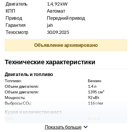
Двигатель
1.4, 92 kW
КПП
Автомат
Привод
Передний привод
Гарантия
jah
Техосмотр
30.09.2025
Объявление архивировано
Технические характеристики
Двигатель и топливо
Топливо:
Бензин
Объем двигателя:
1.4
л
Объем двигателя:
1395
см³
Мощность:
92
кВт
Выбросы CO₂:
116
г/км
Кузов и количество мест
Цвет:
Белый
Тип кузова:
Седан
Показать больше
Мест:
5
шт