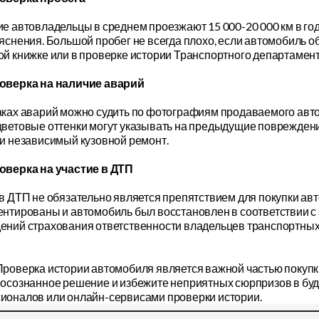
е автовладельцы в среднем проезжают 15 000-20 000 км в год
яснения. Большой пробег не всегда плохо, если автомобиль 
й книжке или в проверке истории Транспортного департамент
оверка на наличие аварий
аках аварий можно судить по фотографиям продаваемого авт
цветовые оттенки могут указывать на предыдущие повреждени
ли независимый кузовной ремонт.
оверка на участие в ДТП
 в ДТП не обязательно является препятствием для покупки а
ентированы и автомобиль был восстановлен в соответствии с
ний страхования ответственности владельцев транспортных средс
роверка истории автомобиля является важной частью покупк
 осознанное решение и избежите неприятных сюрпризов в буд
ионалов или онлайн-сервисами проверки истории.