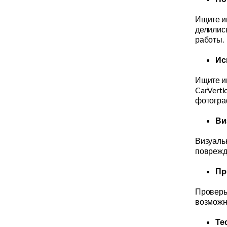
Ищите и
делилис
работы.
Ис
Ищите и
CarVerti
фотогра
Ви
Визуаль
поврежде
Пр
Проверьт
возможн
Те