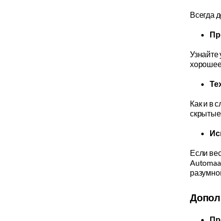
Всегда д
Пр
Узнайте
хорошее
Те
Как и в 
скрытые 
Ис
Если вес
Automaak
разумно
Допол
Пр