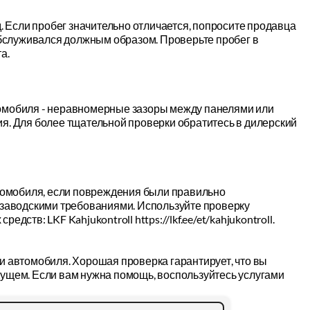
. Если пробег значительно отличается, попросите продавца
обслуживался должным образом. Проверьте пробег в
а.
омобиля - неравномерные зазоры между панелями или
я. Для более тщательной проверки обратитесь в дилерский
втомобиля, если повреждения были правильно
 заводскими требованиями. Используйте проверку
тв: LKF Kahjukontroll https://lkf.ee/et/kahjukontroll.
и автомобиля. Хорошая проверка гарантирует, что вы
ущем. Если вам нужна помощь, воспользуйтесь услугами