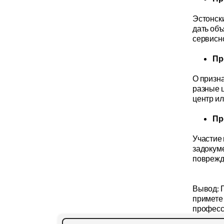
Эстонски
дать объ
сервисно
Пр
О призн
разные 
центр и
Пр
Участие
задокум
поврежде
Вывод: П
примете
професс