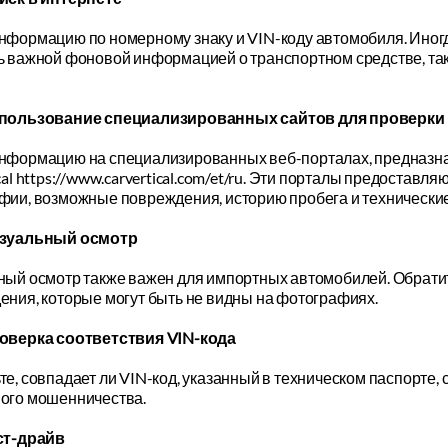
нформацию по номерному знаку и VIN-коду автомобиля. Иног
ь важной фоновой информацией о транспортном средстве, та
пользование специализированных сайтов для проверки
нформацию на специализированных веб-порталах, предназнач
cal https://www.carvertical.com/et/ru. Эти порталы предост
фии, возможные повреждения, историю пробега и технически
зуальный осмотр
ный осмотр также важен для импортных автомобилей. Обрати
ния, которые могут быть не видны на фотографиях.
оверка соответствия VIN-кода
е, совпадает ли VIN-код, указанный в техническом паспорте, 
ого мошенничества.
ст-драйв