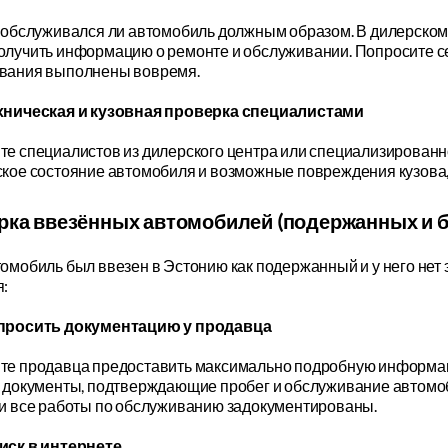
, обслуживался ли автомобиль должным образом. В дилерском
лучить информацию о ремонте и обслуживании. Попросите сер
вания выполнены вовремя.
хническая и кузовная проверка специалистами
те специалистов из дилерского центра или специализированн
кое состояние автомобиля и возможные повреждения кузова, 
рка ввезённых автомобилей (подержанных и бе
омобиль был ввезен в Эстонию как подержанный и у него нет
я:
просить документацию у продавца
те продавца предоставить максимально подробную информа
 документы, подтверждающие пробег и обслуживание автомоби
ли все работы по обслуживанию задокументированы.
иск в интернете