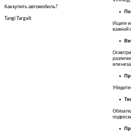
Как купить автомобиль?
По
Tangi Targalt
Ищите и
важной 
Ви
Осмотрит
различия
или нез
Пр
Убедитес
Те
Обязател
подвески
Пр