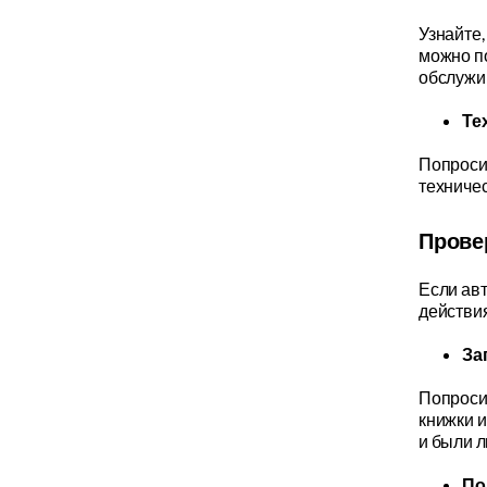
Узнайте
можно по
обслужи
Те
Попроси
техничес
Прове
Если авт
действи
За
Попроси
книжки и
и были 
По