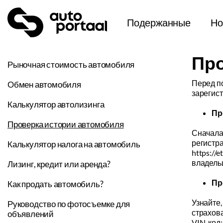
Подержанные
Но
Про
Рыночная стоимость автомобиля
Перед п
Обмен автомобиля
зарегис
Калькулятор автолизинга
Пр
Проверка истории автомобиля
Сначала 
регистр
Калькулятор налога на автомобиль
https://
владельц
Лизинг, кредит или аренда?
Пр
Как продать автомобиль?
Узнайте
Руководство по фотосъемке для
страхова
объявлений
VIN-код: 