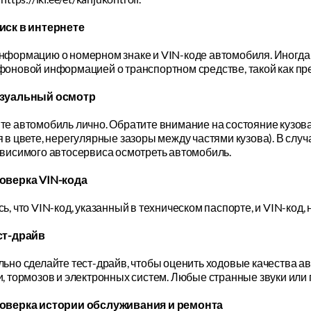
иск в интернете
нформацию о номерном знаке и VIN-коде автомобиля. Иногда
фоновой информацией о транспортном средстве, такой как п
зуальный осмотр
е автомобиль лично. Обратите внимание на состояние кузова
 в цвете, нерегулярные зазоры между частями кузова). В слу
ависимого автосервиса осмотреть автомобиль.
оверка VIN-кода
ь, что VIN-код, указанный в техническом паспорте, и VIN-код,
ст-драйв
ьно сделайте тест-драйв, чтобы оценить ходовые качества а
, тормозов и электронных систем. Любые странные звуки или
оверка истории обслуживания и ремонта