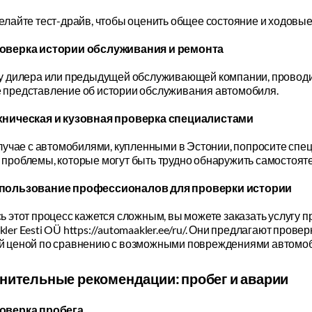
елайте тест-драйв, чтобы оценить общее состояние и ходовые
оверка истории обслуживания и ремонта
 у дилера или предыдущей обслуживающей компании, проводи
 представление об истории обслуживания автомобиля.
хническая и кузовная проверка специалистами
случае с автомобилями, купленными в Эстонии, попросите сп
проблемы, которые могут быть трудно обнаружить самостояте
пользование профессионалов для проверки истории
ь этот процесс кажется сложным, вы можете заказать услугу 
ler Eesti OÜ https://automaakler.ee/ru/. Они предлагают провер
й ценой по сравнению с возможными повреждениями автомоб
нительные рекомендации: пробег и аварии
оверка пробега