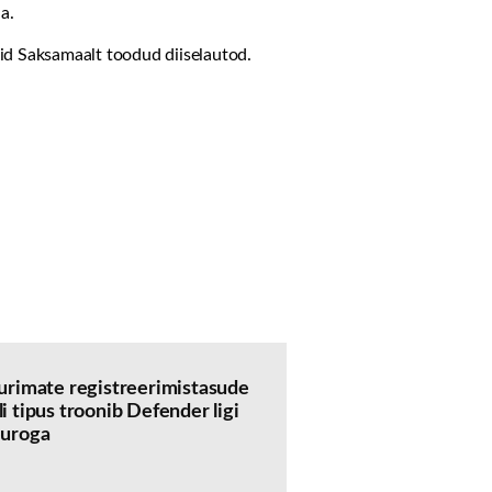
a.
id Saksamaalt toodud diiselautod.
urimate registreerimistasude
i tipus troonib Defender ligi
euroga