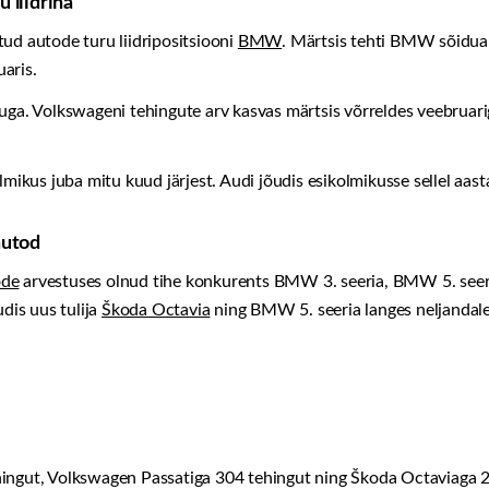
 liidrina
ud autode turu liidripositsiooni
BMW
. Märtsis tehti BMW sõidu
aris.
ga. Volkswageni tehingute arv kasvas märtsis võrreldes veebruari
kus juba mitu kuud järjest. Audi jõudis esikolmikusse sellel aast
autod
ode
arvestuses olnud tihe konkurents BMW 3. seeria, BMW 5. seer
udis uus tulija
Škoda Octavia
ning BMW 5. seeria langes neljandale
hingut, Volkswagen Passatiga 304 tehingut ning Škoda Octaviaga 2