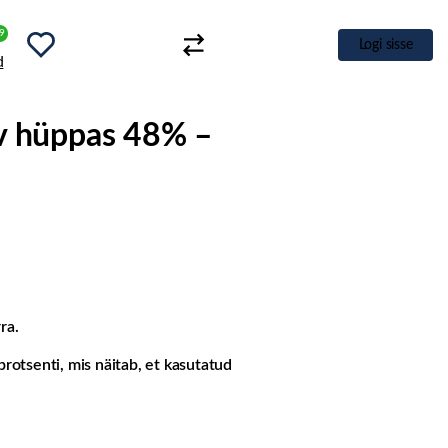
9
Logi sisse
rv hüppas 48% –
ra.
rotsenti, mis näitab, et kasutatud