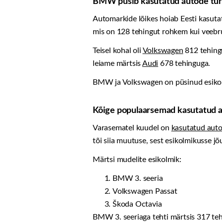
BMW püsib kasutatud autode turu
Automarkide lõikes hoiab Eesti kasutat
mis on 128 tehingut rohkem kui veebru
Teisel kohal oli
Volkswagen
812 tehingu
leiame märtsis
Audi
678 tehinguga.
BMW ja Volkswagen on püsinud esikolmi
Kõige populaarsemad kasutatud 
Varasematel kuudel on
kasutatud aut
tõi siia muutuse, sest esikolmikusse jõ
Märtsi mudelite esikolmik:
BMW 3. seeria
Volkswagen Passat
Škoda Octavia
BMW 3. seeriaga tehti märtsis 317 te