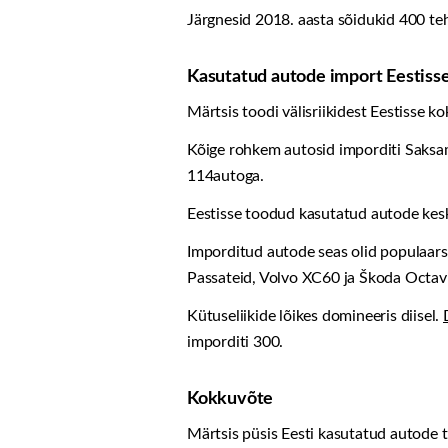
Järgnesid 2018. aasta sõidukid 400 te
Kasutatud autode import Eestiss
Märtsis toodi välisriikidest Eestisse 
Kõige rohkem autosid imporditi Saksama
114autoga.
Eestisse toodud kasutatud autode kesk
Imporditud autode seas olid populaar
Passateid, Volvo XC60 ja Škoda Octavi
Kütuseliikide lõikes domineeris diisel.
imporditi 300.
Kokkuvõte
Märtsis püsis Eesti kasutatud autode t