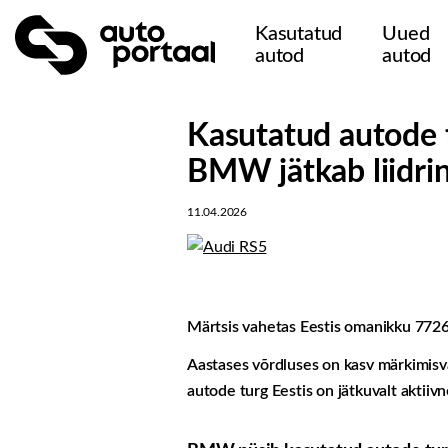
Kasutatud
Uued
autod
autod
Kasutatud autode t
BMW jätkab liidri
11.04.2026
Märtsis vahetas Eestis omanikku 7726
Aastases võrdluses on kasv märkimisvä
autode turg Eestis on jätkuvalt aktiivn