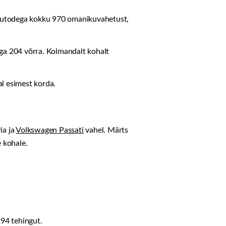
autodega kokku 970 omanikuvahetust,
ga 204 võrra. Kolmandalt kohalt
al esimest korda.
ia ja
Volkswagen Passati
vahel. Märts
 kohale.
94 tehingut.