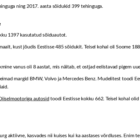
hinguga ning 2017. aasta sõidukid 399 tehinguga.
e
kokku 1397 kasutatud sõiduautot.
alt, kust jõudis Eestisse 485 sõidukit. Teisel kohal oli Soome 18
mine vanus oli 8 aastat, mis näitab, et ostjad eelistavad pigem u
seimad margid BMW, Volvo ja Mercedes Benz. Mudelitest toodi Ee
aid.
Diiselmootoriga autosid
toodi Eestisse kokku 662. Teisel kohal oli
urg aktiivne, kasvades nii kuises kui ka aastases võrdluses. Enim 