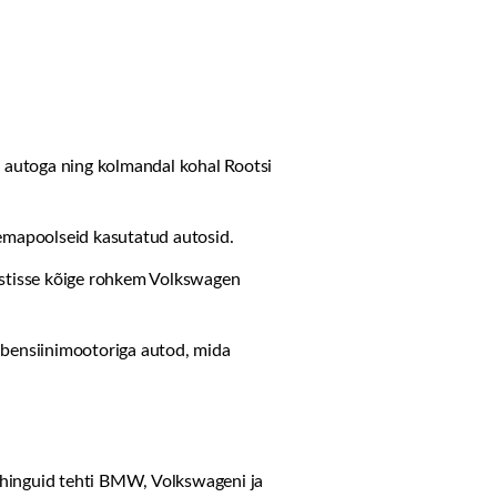
8 autoga ning kolmandal kohal Rootsi
uemapoolseid kasutatud autosid.
stisse kõige rohkem Volkswagen
d bensiinimootoriga autod, mida
tehinguid tehti BMW, Volkswageni ja