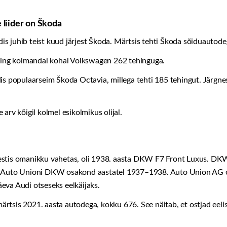
liider on Škoda
s juhib teist kuud järjest Škoda. Märtsis tehti Škoda sõiduauto
ing kolmandal kohal Volkswagen 262 tehinguga.
dis populaarseim Škoda Octavia, millega tehti 185 tehingut. Järgn
arv kõigil kolmel esikolmikus olijal.
stis omanikku vahetas, oli 1938. aasta DKW F7 Front Luxus. DKW F
s Auto Unioni DKW osakond aastatel 1937–1938. Auto Union AG ol
eva Audi otseseks eelkäijaks.
rtsis 2021. aasta autodega, kokku 676. See näitab, et ostjad ee