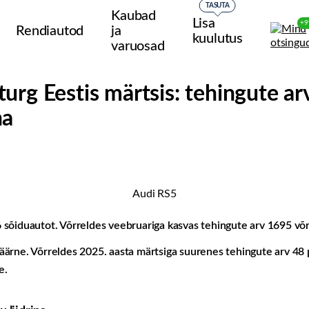
TASUTA
Kaubad
Lisa
+9
Rendiautod
ja
kuulutus
varuosad
urg Eestis märtsis: tehingute a
na
Audi RS5
 sõiduautot. Võrreldes veebruariga kasvas tehingute arv 1695 võr
ärne. Võrreldes 2025. aasta märtsiga suurenes tehingute arv 48 p
e.