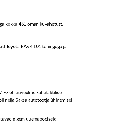
dega kokku 461 omanikuvahetust.
esid Toyota RAV4 101 tehinguga ja
7 oli esiveoline kahetaktilise
i nelja Saksa autotootja ühinemisel
listavad pigem uuemapoolseid