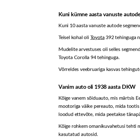
Kuni kümne aasta vanuste autode 
Kuni 10 aasta vanuste autode segmendi
Teisel kohal oli
Toyota
392 tehinguga n
Mudelite arvestuses oli selles segmen
Toyota Corolla 94 tehinguga.
Võrreldes veebruariga kasvas tehingute 
Vanim auto oli 1938 aasta DKW
Kõige vanem sõiduauto, mis märtsis Ee
mootoriga väike pereauto, mida tooti
loodud ettevõte, mida peetakse tänapä
Kõige rohkem omanikuvahetusi tehti mä
kasutatud autosid.