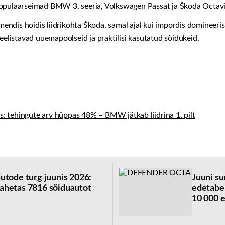
populaarseimad BMW 3. seeria, Volkswagen Passat ja Škoda Octavi
ndis hoidis liidrikohta Škoda, samal ajal kui impordis domineeris
 eelistavad uuemapoolseid ja praktilisi kasutatud sõidukeid.
utode turg juunis 2026:
Juuni su
ahetas 7816 sõiduautot
edetabel
10 000 